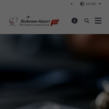
DE (DE)
Bodensee-Airport Friedr
Suchen
MELDUNGEN