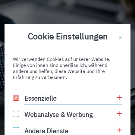
Cookie Einstellungen
Business Club
Wir verwenden Cookies auf unserer Website.
Einige von ihnen sind unerlässlich, während
andere uns helfen, diese Website und Ihre
Erfahrung zu verbessern.
Coo
Essenzielle
Essenzielle
Coo
Webanalyse & Werbung
Webanalyse & Werbung
Coo
Andere Dienste
Andere Dienste