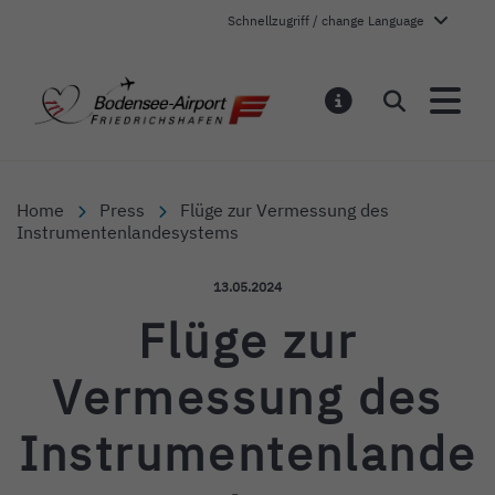
Schnellzugriff / change Language
Bodensee-Airport Friedr
Search
NOTIFICATI
Home
Press
Flüge zur Vermessung des
Instrumentenlandesystems
Published on:
13.05.2024
Flüge zur
Vermessung des
Instrumentenlande