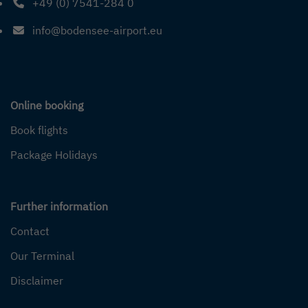
+49 (0) 7541-284 0
Phone number: 4 9 0 7 5 4 1 2 8 4 0
info@bodensee-airport.eu
Email address: info@bodensee-airport.eu
Online booking
Book flights
Package Holidays
Further information
Contact
Our Terminal
Disclaimer