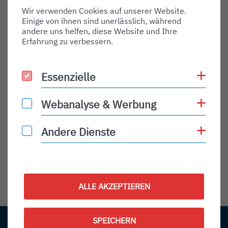
Zugriff
Öffentlich
Wir verwenden Cookies auf unserer Website.
Einige von ihnen sind unerlässlich, während
Datum
06.02.2026
andere uns helfen, diese Website und Ihre
Erfahrung zu verbessern.
Bildauflösung
1900 x 1096
Coo
Essenzielle
Essenzielle
Dateiname
AirUniqon_DHC-8_D-AA
e1770381347104.jpg
Coo
Webanalyse & Werbung
Webanalyse & Werbung
Dateigröße
330,81 kB
Coo
Andere Dienste
Andere Dienste
Dateiformat
jpg
ALLE AKZEPTIEREN
SPEICHERN