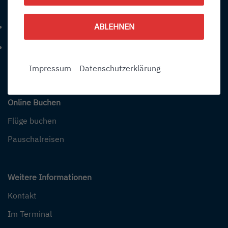
Kontakt
+49 (0) 7541-284 0
ABLEHNEN
Telefonnummer: 4 9 0 7 5 4 1 2 8 4 0
info@bodensee-airport.eu
E-Mail Adresse: info@bodensee-airport.eu
Impressum
Datenschutzerklärung
Online Buchen
Flüge buchen
Pauschalreisen
Weitere Informationen
Kontakt
Im Terminal