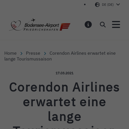
DE (DE)
Bodensee-Airport Friedr
Suchen
MELDUNGEN
Home
Presse
Corendon Airlines erwartet eine
lange Tourismussaison
Veröffentlicht am:
17.03.2021
Corendon Airlines
erwartet eine
lange