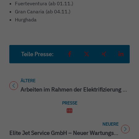
Fuerteventura (ab 01.11.)
Gran Canaria (ab 04.11.)
Hurghada
Teile Presse:
Teilen auf Facebook
Teilen auf X
Teilen auf Xing
Teilen a
ÄLTERE
Titel für Presse
Arbeiten im Rahmen der Elektrifizierung der Südbahn
PRESSE
NEUERE
Titel für Presse
Elite Jet Service GmbH – Neuer Wartungsbetrieb am Flughafen Friedrichshafen