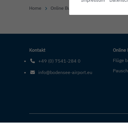
Home
Online Buchung
Hotels
Inhalt
Kontakt
Online
Flüge 
+49 (0) 7541-284 0
Telefonnummer: 4 9 0 7 5 4 1 2 8 4 0
Pausch
info@bodensee-airport.eu
E-Mail Adresse: info@bodensee-airport.eu