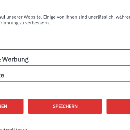
f unserer Website. Einige von ihnen sind unerlässlich, währe
Erfahrung zu verbessern.
alt.
& Werbung
ng
te
REN
SPEICHERN
utzerklärung