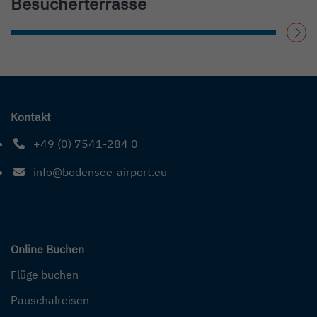
Besucherterrasse
WEITERLESEN
Kontakt
+49 (0) 7541-284 0
Telefonnummer: 4 9 0 7 5 4 1 2 8 4 0
info@bodensee-airport.eu
E-Mail Adresse: info@bodensee-airport.eu
Online Buchen
Flüge buchen
Pauschalreisen