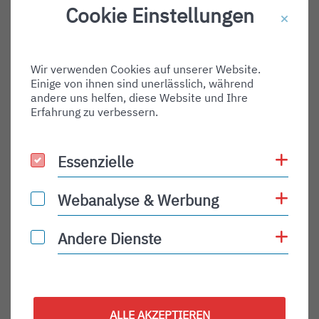
Cookie Einstellungen
Wir verwenden Cookies auf unserer Website.
Einige von ihnen sind unerlässlich, während
andere uns helfen, diese Website und Ihre
Erfahrung zu verbessern.
Coo
Essenzielle
Essenzielle
Zeppelin
Coo
Webanalyse & Werbung
Webanalyse & Werbung
WEITERLESEN
Coo
Andere Dienste
Andere Dienste
ALLE AKZEPTIEREN