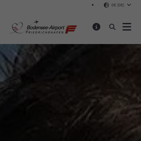
DE (DE)
Bodensee-Airport Friedr
Suchen
MELDUNGEN