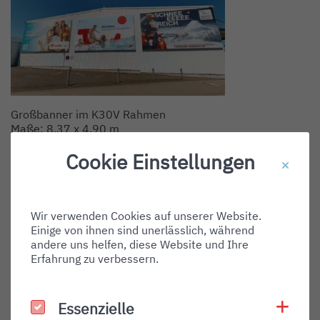
Großbanner im K30V Rahmen
Maße: 8,37 x 4,90 m
Material: NP FIFA
Cookie Einstellungen
Jetzt Anfrage stellen
Bitte teilen Sie uns direkt mit, welche Werbefläche
Wir verwenden Cookies auf unserer Website.
für Sie in Frage kommt und über welchen Zeitraum.
Einige von ihnen sind unerlässlich, während
Gemäß ihren Angaben unterbreiten wir ihnen ein
andere uns helfen, diese Website und Ihre
unverbindliches Angebot für ihren gewünschten
Erfahrung zu verbessern.
Werbeauftritt.
Coo
Essenzielle
Essenzielle
JETZT ANFRAGE STELLEN