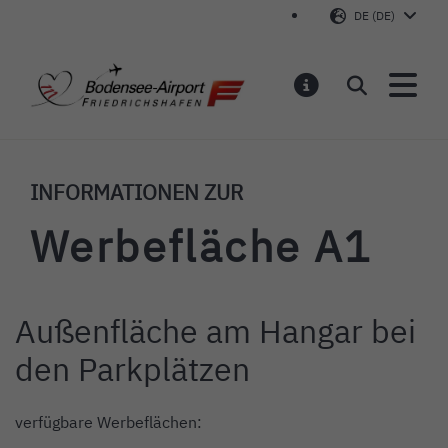
DE (DE)
Bodensee-Airport Friedr
Suchen
MELDUNGEN
INFORMATIONEN ZUR
Werbefläche A1
Außenfläche am Hangar bei
Einleitung
den Parkplätzen
Inhalt
verfügbare Werbeflächen: