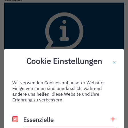
Cookie Einstellungen
ALLGEMEIN
Flüge zur Vermessung des
Instrumentenlandesystems am
Wir verwenden Cookies auf unserer Website.
Einige von ihnen sind unerlässlich, während
Bodensee-Airport Friedrichshafen
andere uns helfen, diese Website und Ihre
Erfahrung zu verbessern.
Für Montag, den 06. Oktober 2025 sind am Bodensee-
Airport Friedrichshafen Vermessungsflüge geplant. Dabei
wird…
Coo
Essenzielle
Essenzielle
WEITERLESEN