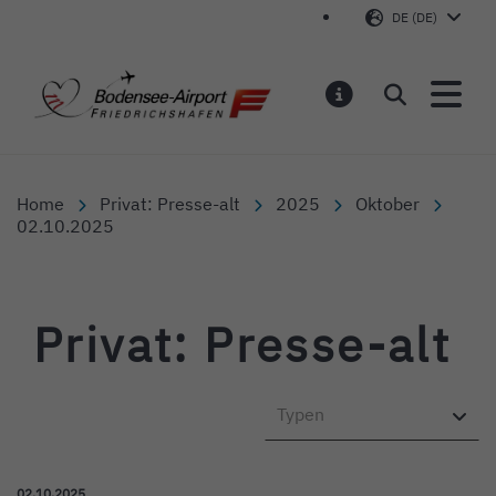
DE (DE)
Bodensee-Airport Friedr
Suchen
MELDUNGEN
Home
Privat: Presse-alt
2025
Oktober
02.10.2025
Privat: Presse-alt
Typen
Veröffentlicht am:
02.10.2025