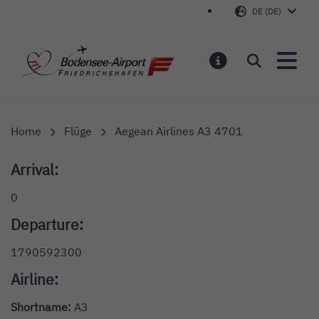
DE (DE)
Bodensee-Airport Friedr
Suchen
MELDUNGEN
Home
Flüge
Aegean Airlines A3 4701
Arrival:
0
Departure:
1790592300
Airline:
Shortname:
A3