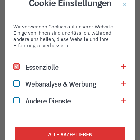
Cookie Einstellungen
Destination Gate:
Via Airport:
Wir verwenden Cookies auf unserer Website.
Shortname:
Einige von ihnen sind unerlässlich, während
Type:
andere uns helfen, diese Website und Ihre
Erfahrung zu verbessern.
departure
Status:
Coo
Essenzielle
Essenzielle
PLN
Status Description:
Coo
Webanalyse & Werbung
Webanalyse & Werbung
Checkin:
Coo
Andere Dienste
Andere Dienste
Codeshare:
Baggage:
Display Time:
ALLE AKZEPTIEREN