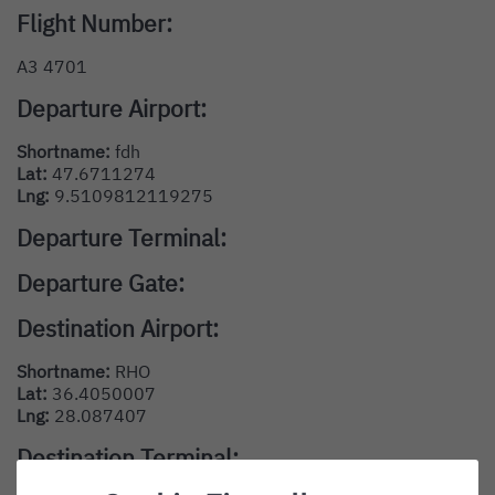
Flight Number:
A3 4701
Departure Airport:
Shortname:
fdh
Lat:
47.6711274
Lng:
9.5109812119275
Departure Terminal:
Departure Gate:
Destination Airport:
Shortname:
RHO
Lat:
36.4050007
Lng:
28.087407
Destination Terminal: