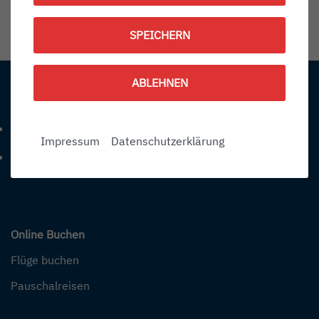
1790592300
SPEICHERN
Information:
ABLEHNEN
Kontakt
+49 (0) 7541-284 0
Telefonnummer: 4 9 0 7 5 4 1 2 8 4 0
Impressum
Datenschutzerklärung
info@bodensee-airport.eu
E-Mail Adresse: info@bodensee-airport.eu
Online Buchen
Flüge buchen
Pauschalreisen