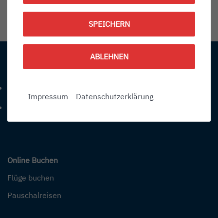
1792406700
SPEICHERN
Information:
ABLEHNEN
Kontakt
+49 (0) 7541-284 0
Telefonnummer: 4 9 0 7 5 4 1 2 8 4 0
Impressum
Datenschutzerklärung
info@bodensee-airport.eu
E-Mail Adresse: info@bodensee-airport.eu
Online Buchen
Flüge buchen
Pauschalreisen