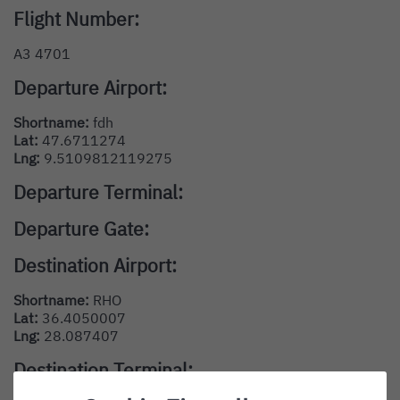
Flight Number:
A3 4701
Departure Airport:
Shortname:
fdh
Lat:
47.6711274
Lng:
9.5109812119275
Departure Terminal:
Departure Gate:
Destination Airport:
Shortname:
RHO
Lat:
36.4050007
Lng:
28.087407
Destination Terminal: