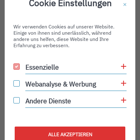
Cookie Einstellungen
Destination Gate:
Via Airport:
Wir verwenden Cookies auf unserer Website.
Shortname:
Einige von ihnen sind unerlässlich, während
Type:
andere uns helfen, diese Website und Ihre
Erfahrung zu verbessern.
departure
Status:
Coo
Essenzielle
Essenzielle
PLN
Status Description:
Coo
Webanalyse & Werbung
Webanalyse & Werbung
Checkin:
Coo
Andere Dienste
Andere Dienste
Codeshare:
Baggage:
Display Time:
ALLE AKZEPTIEREN