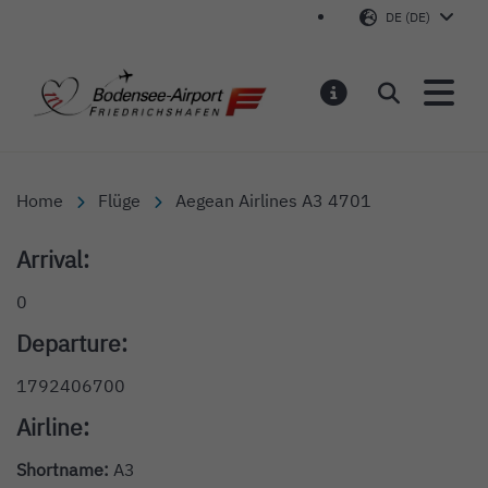
DE (DE)
Bodensee-Airport Friedr
Suchen
MELDUNGEN
Home
Flüge
Aegean Airlines A3 4701
Arrival:
0
Departure:
1792406700
Airline:
Shortname:
A3