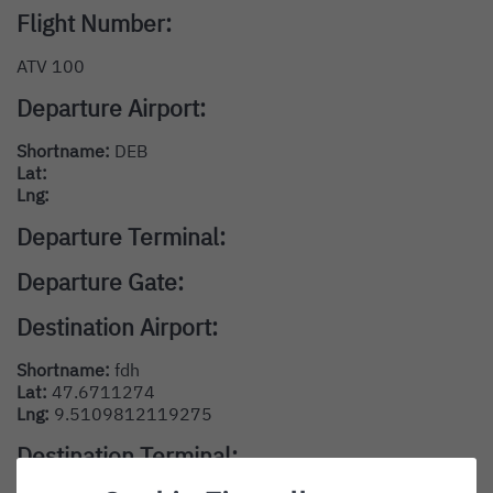
Flight Number:
ATV 100
Departure Airport:
Shortname:
DEB
Lat:
Lng:
Departure Terminal:
Departure Gate:
Destination Airport:
Shortname:
fdh
Lat:
47.6711274
Lng:
9.5109812119275
Destination Terminal: