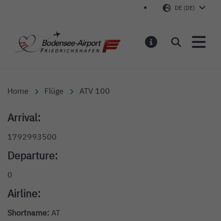
DE (DE)
Bodensee-Airport Friedr
Suchen
MELDUNGEN
Home
Flüge
ATV 100
Arrival:
1792993500
Departure:
0
Airline:
Shortname:
AT