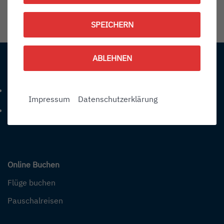
1792993500
SPEICHERN
Information:
ABLEHNEN
Kontakt
+49 (0) 7541-284 0
Telefonnummer: 4 9 0 7 5 4 1 2 8 4 0
Impressum
Datenschutzerklärung
info@bodensee-airport.eu
E-Mail Adresse: info@bodensee-airport.eu
Online Buchen
Flüge buchen
Pauschalreisen