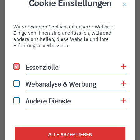
Cookie Einstellungen
Destination Gate:
Via Airport:
Wir verwenden Cookies auf unserer Website.
Shortname:
Einige von ihnen sind unerlässlich, während
Type:
andere uns helfen, diese Website und Ihre
Erfahrung zu verbessern.
arrival
Status:
Coo
Essenzielle
Essenzielle
PLN
Status Description:
Coo
Webanalyse & Werbung
Webanalyse & Werbung
Checkin:
Coo
Andere Dienste
Andere Dienste
Codeshare:
Baggage:
Display Time:
ALLE AKZEPTIEREN