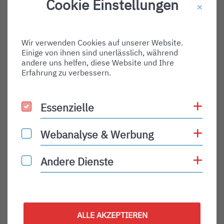
Cookie Einstellungen
Destination Gate:
Via Airport:
Wir verwenden Cookies auf unserer Website.
Shortname:
Einige von ihnen sind unerlässlich, während
Type:
andere uns helfen, diese Website und Ihre
Erfahrung zu verbessern.
arrival
Status:
Coo
Essenzielle
Essenzielle
PLN
Status Description:
Coo
Webanalyse & Werbung
Webanalyse & Werbung
Checkin:
Coo
Andere Dienste
Andere Dienste
Codeshare:
Baggage:
Display Time:
ALLE AKZEPTIEREN