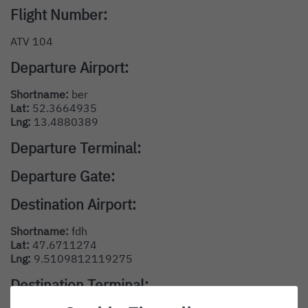
Flight Number:
ATV 104
Departure Airport:
Shortname:
ber
Lat:
52.3664935
Lng:
13.4880389
Departure Terminal:
Departure Gate:
Destination Airport:
Shortname:
fdh
Lat:
47.6711274
Lng:
9.5109812119275
Destination Terminal: