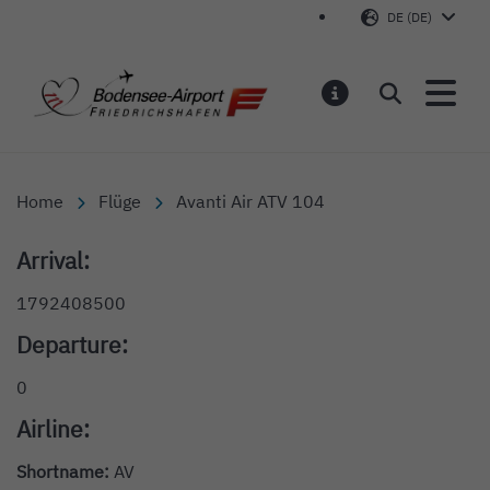
DE (DE)
Bodensee-Airport Friedr
Suchen
MELDUNGEN
Home
Flüge
Avanti Air ATV 104
Arrival:
1792408500
Departure:
0
Airline:
Shortname:
AV