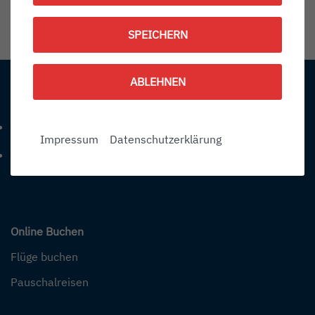
1792408500
SPEICHERN
Information:
ABLEHNEN
Kontakt
+49 (0) 7541-284 0
Telefonnummer: 4 9 0 7 5 4 1 2 8 4 0
Impressum
Datenschutzerklärung
info@bodensee-airport.eu
E-Mail Adresse: info@bodensee-airport.eu
Online Buchen
Flüge buchen
Pauschalreisen