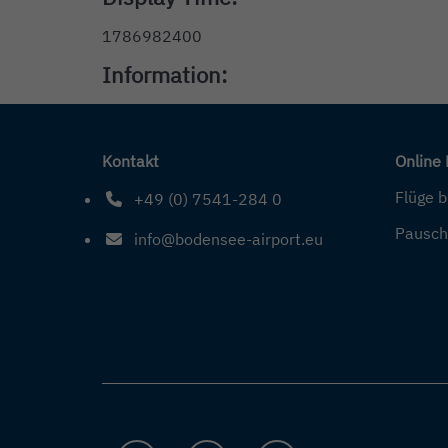
1786982400
Information:
Kontakt
Online
Flüge 
+49 (0) 7541-284 0
Telefonnummer: 4 9 0 7 5 4 1 2 8 4 0
Pausch
info@bodensee-airport.eu
E-Mail Adresse: info@bodensee-airport.eu