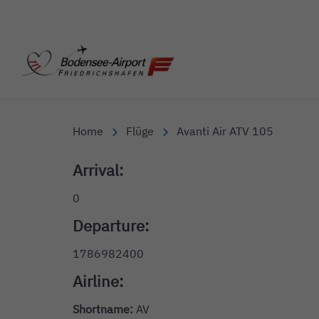
Bodensee-Airport Friedr
Home
Flüge
Avanti Air ATV 105
Arrival:
0
Departure:
1786982400
Airline:
Shortname:
AV