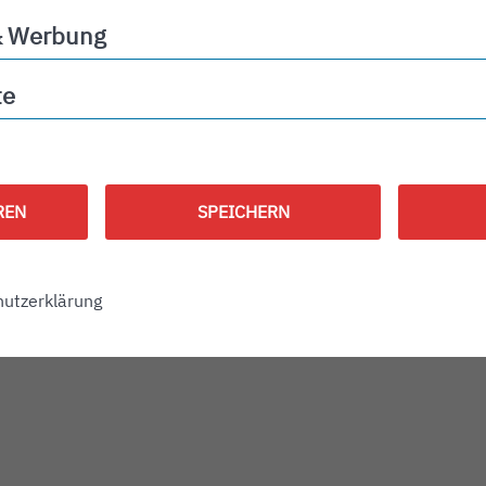
& Werbung
ng
te
REN
SPEICHERN
utzerklärung