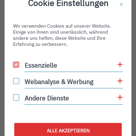
Cookie Einstellungen
Destination Gate:
Via Airport:
Wir verwenden Cookies auf unserer Website.
Shortname:
Einige von ihnen sind unerlässlich, während
Type:
andere uns helfen, diese Website und Ihre
Erfahrung zu verbessern.
arrival
Status:
Coo
Essenzielle
Essenzielle
PLN
Status Description:
Coo
Webanalyse & Werbung
Webanalyse & Werbung
Checkin:
Coo
Andere Dienste
Andere Dienste
Codeshare:
Baggage:
Display Time:
ALLE AKZEPTIEREN