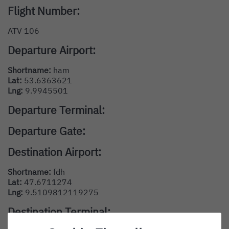
Flight Number:
ATV 106
Departure Airport:
Shortname:
ham
Lat:
53.6363621
Lng:
9.9945501
Departure Terminal:
Departure Gate:
Destination Airport:
Shortname:
fdh
Lat:
47.6711274
Lng:
9.5109812119275
Destination Terminal: