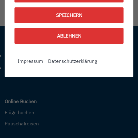
1788810000
SPEICHERN
Information:
ABLEHNEN
Kontakt
+49 (0) 7541-284 0
Telefonnummer: 4 9 0 7 5 4 1 2 8 4 0
Impressum
Datenschutzerklärung
info@bodensee-airport.eu
E-Mail Adresse: info@bodensee-airport.eu
Online Buchen
Flüge buchen
Pauschalreisen