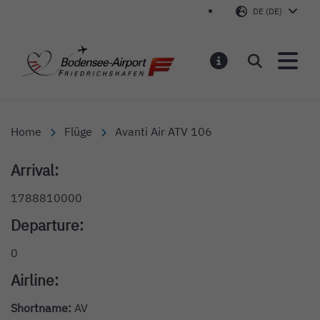
DE (DE)
Bodensee-Airport Friedr
Suchen
MELDUNGEN
Home
Flüge
Avanti Air ATV 106
Arrival:
1788810000
Departure:
0
Airline:
Shortname:
AV