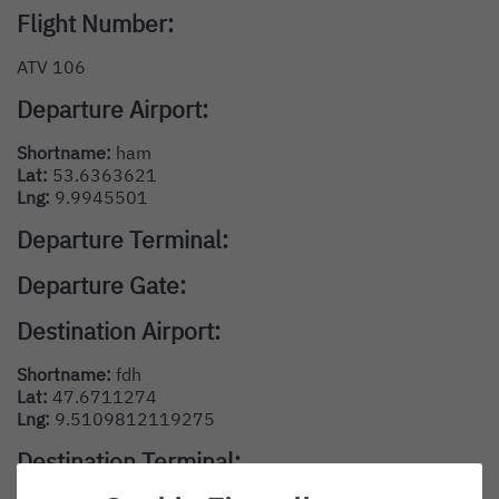
Flight Number:
ATV 106
Departure Airport:
Shortname:
ham
Lat:
53.6363621
Lng:
9.9945501
Departure Terminal:
Departure Gate:
Destination Airport:
Shortname:
fdh
Lat:
47.6711274
Lng:
9.5109812119275
Destination Terminal: