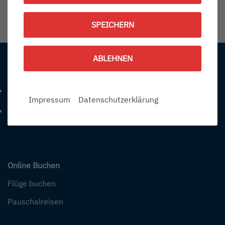
1791229200
SPEICHERN
Information:
ABLEHNEN
Kontakt
+49 (0) 7541-284 0
Telefonnummer: 4 9 0 7 5 4 1 2 8 4 0
Impressum
Datenschutzerklärung
info@bodensee-airport.eu
E-Mail Adresse: info@bodensee-airport.eu
Online Buchen
Flüge buchen
Pauschalreisen