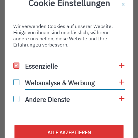
Cookie Einstellungen
Destination Gate:
Via Airport:
Wir verwenden Cookies auf unserer Website.
Shortname:
Einige von ihnen sind unerlässlich, während
Type:
andere uns helfen, diese Website und Ihre
Erfahrung zu verbessern.
arrival
Status:
Coo
Essenzielle
Essenzielle
PLN
Status Description:
Coo
Webanalyse & Werbung
Webanalyse & Werbung
Checkin:
Coo
Andere Dienste
Andere Dienste
Codeshare:
Baggage:
Display Time:
ALLE AKZEPTIEREN