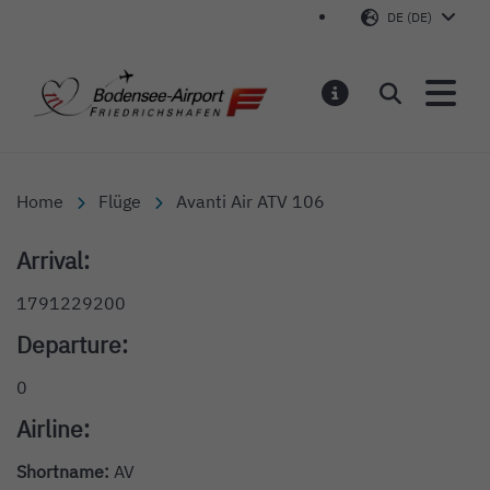
DE (DE)
Bodensee-Airport Friedr
Suchen
MELDUNGEN
Home
Flüge
Avanti Air ATV 106
Arrival:
1791229200
Departure:
0
Airline:
Shortname:
AV