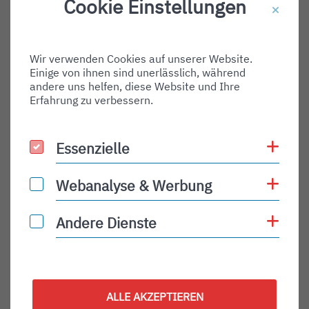
Cookie Einstellungen
Destination Gate:
Via Airport:
Wir verwenden Cookies auf unserer Website.
Shortname:
Einige von ihnen sind unerlässlich, während
Type:
andere uns helfen, diese Website und Ihre
Erfahrung zu verbessern.
departure
Status:
Coo
Essenzielle
Essenzielle
PLN
Status Description:
Coo
Webanalyse & Werbung
Webanalyse & Werbung
Checkin:
Coo
Andere Dienste
Andere Dienste
Codeshare:
Baggage:
Display Time:
ALLE AKZEPTIEREN