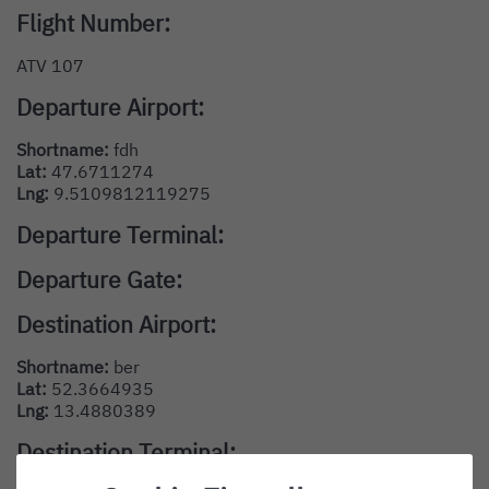
Flight Number:
ATV 107
Departure Airport:
Shortname:
fdh
Lat:
47.6711274
Lng:
9.5109812119275
Departure Terminal:
Departure Gate:
Destination Airport:
Shortname:
ber
Lat:
52.3664935
Lng:
13.4880389
Destination Terminal: