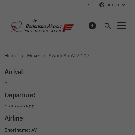
DE (DE)
Bodensee-Airport Friedr
Suchen
MELDUNGEN
Home
Flüge
Avanti Air ATV 107
Arrival:
0
Departure:
1787557500
Airline:
Shortname:
AV