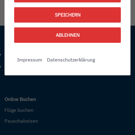
1787557500
SPEICHERN
Information:
ABLEHNEN
Kontakt
+49 (0) 7541-284 0
Telefonnummer: 4 9 0 7 5 4 1 2 8 4 0
Impressum
Datenschutzerklärung
info@bodensee-airport.eu
E-Mail Adresse: info@bodensee-airport.eu
Online Buchen
Flüge buchen
Pauschalreisen