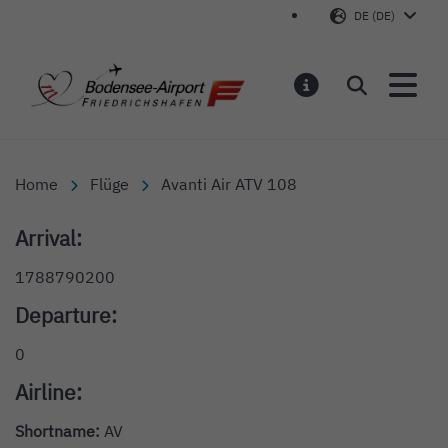
DE (DE)
Bodensee-Airport Friedr
Suchen
MELDUNGEN
Home
Flüge
Avanti Air ATV 108
Arrival:
1788790200
Departure:
0
Airline:
Shortname:
AV