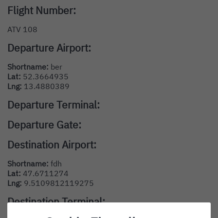
Flight Number:
ATV 108
Departure Airport:
Shortname:
ber
Lat:
52.3664935
Lng:
13.4880389
Departure Terminal:
Departure Gate:
Destination Airport:
Shortname:
fdh
Lat:
47.6711274
Lng:
9.5109812119275
Destination Terminal: