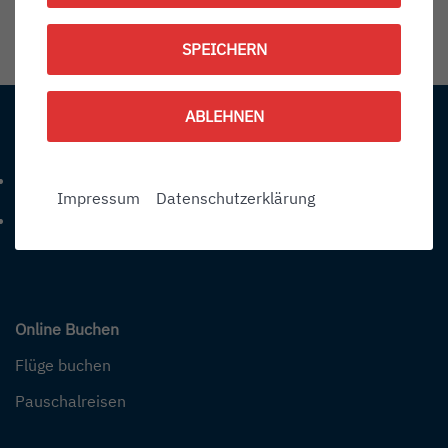
1788790200
SPEICHERN
Information:
ABLEHNEN
Kontakt
+49 (0) 7541-284 0
Telefonnummer: 4 9 0 7 5 4 1 2 8 4 0
Impressum
Datenschutzerklärung
info@bodensee-airport.eu
E-Mail Adresse: info@bodensee-airport.eu
Online Buchen
Flüge buchen
Pauschalreisen