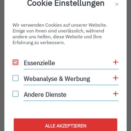
Cookie Einstellungen
Destination Gate:
Via Airport:
Wir verwenden Cookies auf unserer Website.
Shortname:
Einige von ihnen sind unerlässlich, während
Type:
andere uns helfen, diese Website und Ihre
Erfahrung zu verbessern.
arrival
Status:
Coo
Essenzielle
Essenzielle
PLN
Status Description:
Coo
Webanalyse & Werbung
Webanalyse & Werbung
Checkin:
Coo
Andere Dienste
Andere Dienste
Codeshare:
Baggage:
Display Time:
ALLE AKZEPTIEREN