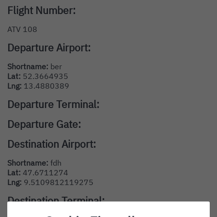
Flight Number:
ATV 108
Departure Airport:
Shortname:
ber
Lat:
52.3664935
Lng:
13.4880389
Departure Terminal:
Departure Gate:
Destination Airport:
Shortname:
fdh
Lat:
47.6711274
Lng:
9.5109812119275
Destination Terminal: