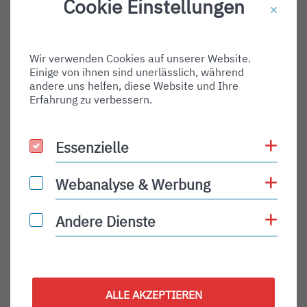
Cookie Einstellungen
Destination Gate:
Via Airport:
Wir verwenden Cookies auf unserer Website.
Shortname:
Einige von ihnen sind unerlässlich, während
Type:
andere uns helfen, diese Website und Ihre
Erfahrung zu verbessern.
arrival
Status:
Coo
Essenzielle
Essenzielle
PLN
Status Description:
Coo
Webanalyse & Werbung
Webanalyse & Werbung
Checkin:
Coo
Andere Dienste
Andere Dienste
Codeshare:
Baggage:
Display Time:
ALLE AKZEPTIEREN