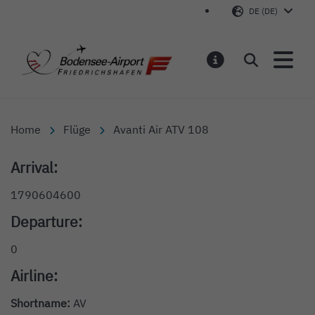
DE (DE)
Bodensee-Airport Friedr
Suchen
MELDUNGEN
Home
Flüge
Avanti Air ATV 108
Arrival:
1790604600
Departure:
0
Airline:
Shortname:
AV