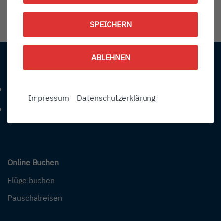
1790604600
SPEICHERN
Information:
ABLEHNEN
Kontakt
+49 (0) 7541-284 0
Telefonnummer: 4 9 0 7 5 4 1 2 8 4 0
Impressum
Datenschutzerklärung
info@bodensee-airport.eu
E-Mail Adresse: info@bodensee-airport.eu
Online Buchen
Flüge buchen
Pauschalreisen