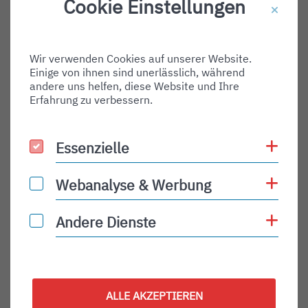
Cookie Einstellungen
Destination Gate:
Via Airport:
Wir verwenden Cookies auf unserer Website.
Shortname:
Einige von ihnen sind unerlässlich, während
Type:
andere uns helfen, diese Website und Ihre
Erfahrung zu verbessern.
arrival
Status:
Coo
Essenzielle
Essenzielle
PLN
Status Description:
Coo
Webanalyse & Werbung
Webanalyse & Werbung
Checkin:
Coo
Andere Dienste
Andere Dienste
Codeshare:
Baggage:
Display Time:
ALLE AKZEPTIEREN