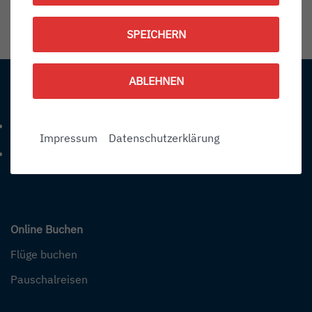
1787580600
SPEICHERN
Information:
ABLEHNEN
Kontakt
+49 (0) 7541-284 0
Telefonnummer: 4 9 0 7 5 4 1 2 8 4 0
Impressum
Datenschutzerklärung
info@bodensee-airport.eu
E-Mail Adresse: info@bodensee-airport.eu
Online Buchen
Flüge buchen
Pauschalreisen