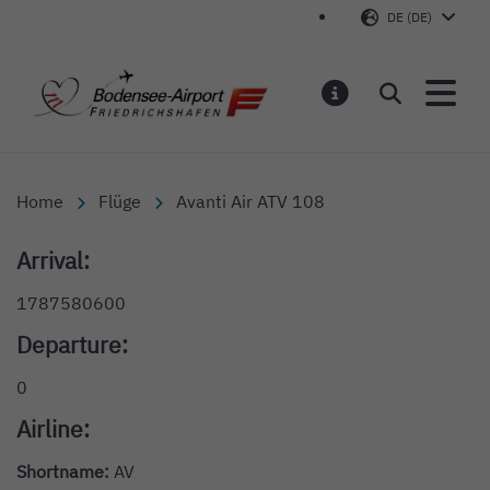
DE (DE)
Bodensee-Airport Friedr
Suchen
MELDUNGEN
Home
Flüge
Avanti Air ATV 108
Arrival:
1787580600
Departure:
0
Airline:
Shortname:
AV