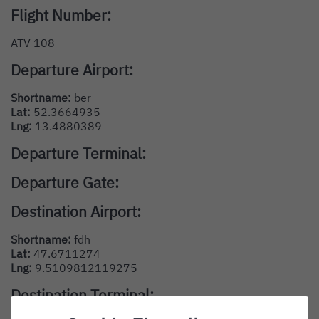
Flight Number:
ATV 108
Departure Airport:
Shortname:
ber
Lat:
52.3664935
Lng:
13.4880389
Departure Terminal:
Departure Gate:
Destination Airport:
Shortname:
fdh
Lat:
47.6711274
Lng:
9.5109812119275
Destination Terminal: