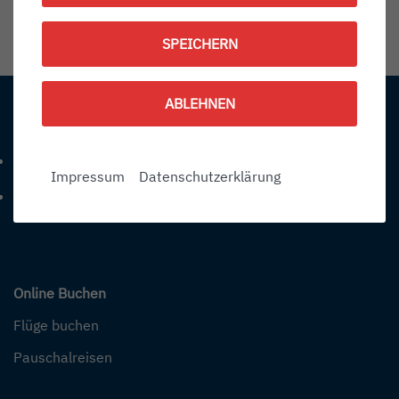
1788332400
SPEICHERN
Information:
ABLEHNEN
Kontakt
+49 (0) 7541-284 0
Telefonnummer: 4 9 0 7 5 4 1 2 8 4 0
Impressum
Datenschutzerklärung
info@bodensee-airport.eu
E-Mail Adresse: info@bodensee-airport.eu
Online Buchen
Flüge buchen
Pauschalreisen