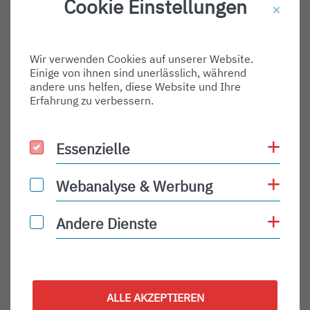
Cookie Einstellungen
Destination Gate:
Via Airport:
Wir verwenden Cookies auf unserer Website.
Shortname:
Einige von ihnen sind unerlässlich, während
Type:
andere uns helfen, diese Website und Ihre
Erfahrung zu verbessern.
departure
Status:
Coo
Essenzielle
Essenzielle
PLN
Status Description:
Coo
Webanalyse & Werbung
Webanalyse & Werbung
Checkin:
Coo
Andere Dienste
Andere Dienste
Codeshare:
Baggage:
Display Time:
ALLE AKZEPTIEREN