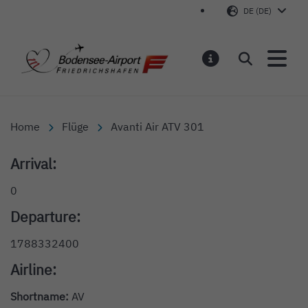
DE (DE)
Bodensee-Airport Friedr
Suchen
MELDUNGEN
Home
Flüge
Avanti Air ATV 301
Arrival:
0
Departure:
1788332400
Airline:
Shortname:
AV