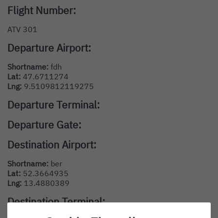
Flight Number:
ATV 301
Departure Airport:
Shortname:
fdh
Lat:
47.6711274
Lng:
9.5109812119275
Departure Terminal:
Departure Gate:
Destination Airport:
Shortname:
ber
Lat:
52.3664935
Lng:
13.4880389
Destination Terminal: