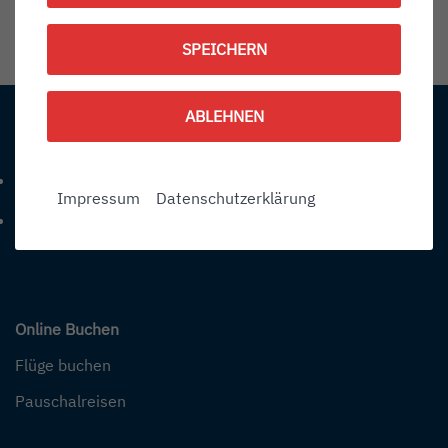
1792578600
SPEICHERN
Information:
ABLEHNEN
Kontakt
+49 (0) 7541-284 0
Telefonnummer: 4 9 0 7 5 4 1 2 8 4 0
Impressum
Datenschutzerklärung
info@bodensee-airport.eu
E-Mail Adresse: info@bodensee-airport.eu
Online Buchen
Flüge buchen
Pauschalreisen