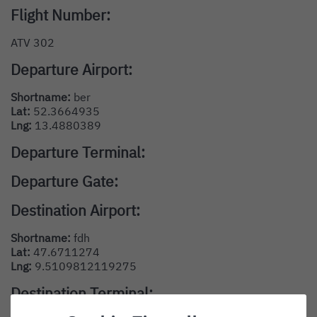
Flight Number:
ATV 302
Departure Airport:
Shortname:
ber
Lat:
52.3664935
Lng:
13.4880389
Departure Terminal:
Departure Gate:
Destination Airport:
Shortname:
fdh
Lat:
47.6711274
Lng:
9.5109812119275
Destination Terminal: