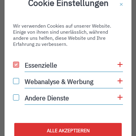
Cookie Einstellungen
Destination Gate:
Via Airport:
Wir verwenden Cookies auf unserer Website.
Shortname:
Einige von ihnen sind unerlässlich, während
Type:
andere uns helfen, diese Website und Ihre
Erfahrung zu verbessern.
arrival
Status:
Coo
Essenzielle
Essenzielle
PLN
Status Description:
Coo
Webanalyse & Werbung
Webanalyse & Werbung
Checkin:
Coo
Andere Dienste
Andere Dienste
Codeshare:
Baggage:
Display Time:
ALLE AKZEPTIEREN