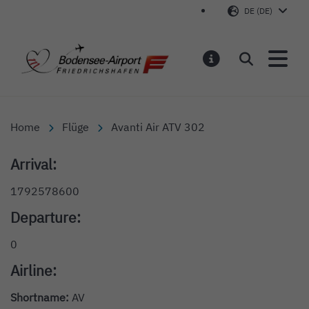
DE (DE)
Bodensee-Airport Friedr
Suchen
MELDUNGEN
Home
Flüge
Avanti Air ATV 302
Arrival:
1792578600
Departure:
0
Airline:
Shortname:
AV