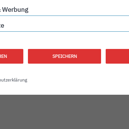
& Werbung
ng
te
REN
SPEICHERN
utzerklärung