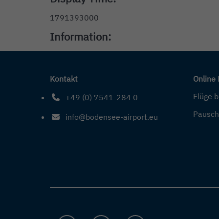
1791393000
Information:
Kontakt
Online
Flüge 
+49 (0) 7541-284 0
Telefonnummer: 4 9 0 7 5 4 1 2 8 4 0
Pausch
info@bodensee-airport.eu
E-Mail Adresse: info@bodensee-airport.eu