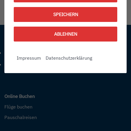
1786628700
SPEICHERN
Information:
ABLEHNEN
Kontakt
+49 (0) 7541-284 0
Telefonnummer: 4 9 0 7 5 4 1 2 8 4 0
Impressum
Datenschutzerklärung
info@bodensee-airport.eu
E-Mail Adresse: info@bodensee-airport.eu
Online Buchen
Flüge buchen
Pauschalreisen