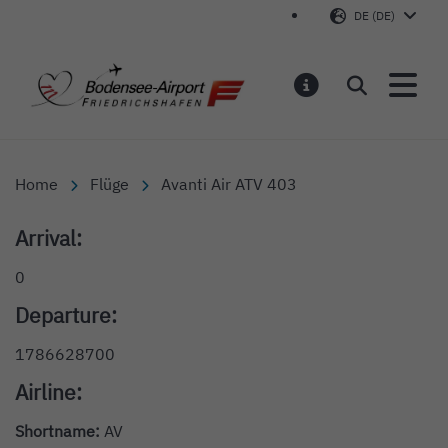
DE (DE)
Bodensee-Airport Friedr
Suchen
MELDUNGEN
Home
Flüge
Avanti Air ATV 403
Arrival:
0
Departure:
1786628700
Airline:
Shortname:
AV