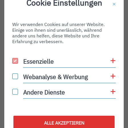
Cookie Einstellungen
Destination Gate:
Via Airport:
Wir verwenden Cookies auf unserer Website.
Shortname:
Einige von ihnen sind unerlässlich, während
Type:
andere uns helfen, diese Website und Ihre
Erfahrung zu verbessern.
departure
Status:
Coo
Essenzielle
Essenzielle
PLN
Status Description:
Coo
Webanalyse & Werbung
Webanalyse & Werbung
Checkin:
Coo
Andere Dienste
Andere Dienste
Codeshare:
Baggage:
Display Time:
ALLE AKZEPTIEREN