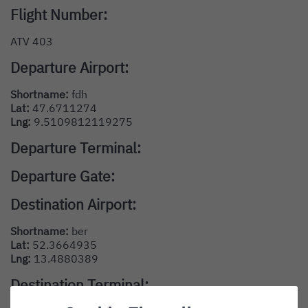
Flight Number:
ATV 403
Departure Airport:
Shortname:
fdh
Lat:
47.6711274
Lng:
9.5109812119275
Departure Terminal:
Departure Gate:
Destination Airport:
Shortname:
ber
Lat:
52.3664935
Lng:
13.4880389
Destination Terminal: