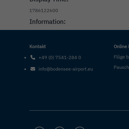
1786122600
Information:
Kontakt
Online
Flüge 
+49 (0) 7541-284 0
Telefonnummer: 4 9 0 7 5 4 1 2 8 4 0
Pausch
info@bodensee-airport.eu
E-Mail Adresse: info@bodensee-airport.eu