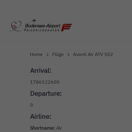
Bodensee-Airport Friedr
Home
Flüge
Avanti Air ATV 502
Arrival:
1786122600
Departure:
0
Airline:
Shortname:
AV