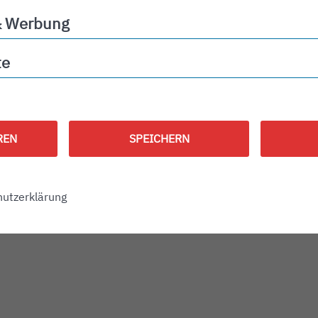
& Werbung
ng
te
REN
SPEICHERN
utzerklärung