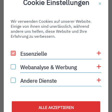
Cookie Einstellungen
Destination Gate:
Via Airport:
Wir verwenden Cookies auf unserer Website.
Shortname:
Einige von ihnen sind unerlässlich, während
Type:
andere uns helfen, diese Website und Ihre
Erfahrung zu verbessern.
departure
Status:
Coo
Essenzielle
Essenzielle
PLN
Status Description:
Coo
Webanalyse & Werbung
Webanalyse & Werbung
Checkin:
Coo
Andere Dienste
Andere Dienste
Codeshare:
Baggage:
Display Time:
ALLE AKZEPTIEREN