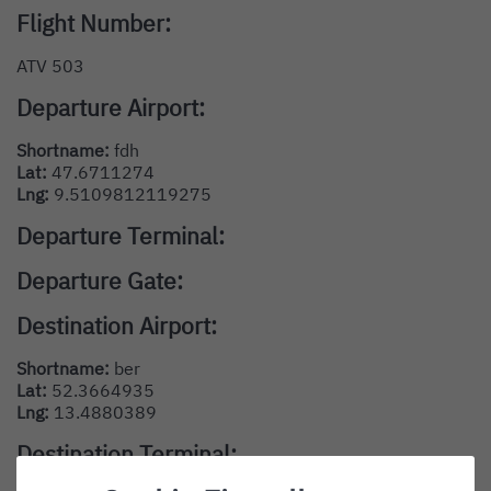
Flight Number:
ATV 503
Departure Airport:
Shortname:
fdh
Lat:
47.6711274
Lng:
9.5109812119275
Departure Terminal:
Departure Gate:
Destination Airport:
Shortname:
ber
Lat:
52.3664935
Lng:
13.4880389
Destination Terminal: