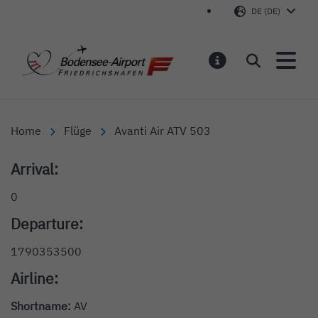
DE (DE)
Bodensee-Airport Friedr
Suchen
MELDUNGEN
Home
Flüge
Avanti Air ATV 503
Arrival:
0
Departure:
1790353500
Airline:
Shortname:
AV