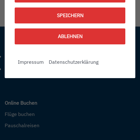
1790353500
SPEICHERN
Information:
ABLEHNEN
Kontakt
+49 (0) 7541-284 0
Telefonnummer: 4 9 0 7 5 4 1 2 8 4 0
Impressum
Datenschutzerklärung
info@bodensee-airport.eu
E-Mail Adresse: info@bodensee-airport.eu
Online Buchen
Flüge buchen
Pauschalreisen