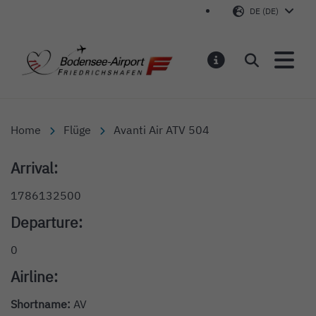
DE (DE)
Bodensee-Airport Friedr
Suchen
MELDUNGEN
Home
Flüge
Avanti Air ATV 504
Arrival:
1786132500
Departure:
0
Airline:
Shortname:
AV