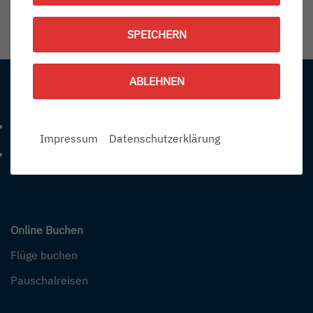
1786132500
SPEICHERN
Information:
ABLEHNEN
Kontakt
+49 (0) 7541-284 0
Telefonnummer: 4 9 0 7 5 4 1 2 8 4 0
Impressum
Datenschutzerklärung
info@bodensee-airport.eu
E-Mail Adresse: info@bodensee-airport.eu
Online Buchen
Flüge buchen
Pauschalreisen