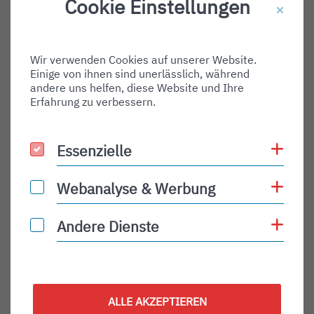
Cookie Einstellungen
Destination Gate:
Via Airport:
Wir verwenden Cookies auf unserer Website.
Shortname:
Einige von ihnen sind unerlässlich, während
Type:
andere uns helfen, diese Website und Ihre
Erfahrung zu verbessern.
arrival
Status:
Coo
Essenzielle
Essenzielle
PLN
Status Description:
Coo
Webanalyse & Werbung
Webanalyse & Werbung
Checkin:
Coo
Andere Dienste
Andere Dienste
Codeshare:
Baggage:
Display Time:
ALLE AKZEPTIEREN