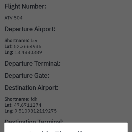
Flight Number:
ATV 504
Departure Airport:
Shortname:
ber
Lat:
52.3664935
Lng:
13.4880389
Departure Terminal:
Departure Gate:
Destination Airport:
Shortname:
fdh
Lat:
47.6711274
Lng:
9.5109812119275
Destination Terminal: