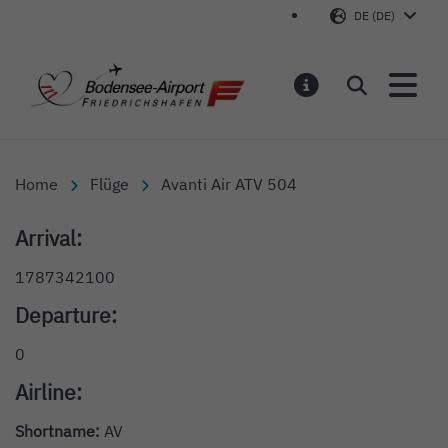
DE (DE)
Bodensee-Airport Friedr
Suchen
MELDUNGEN
Home
Flüge
Avanti Air ATV 504
Arrival:
1787342100
Departure:
0
Airline:
Shortname:
AV