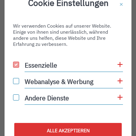
Cookie Einstellungen
Destination Gate:
Via Airport:
Wir verwenden Cookies auf unserer Website.
Shortname:
Einige von ihnen sind unerlässlich, während
Type:
andere uns helfen, diese Website und Ihre
Erfahrung zu verbessern.
arrival
Status:
Coo
Essenzielle
Essenzielle
PLN
Status Description:
Coo
Webanalyse & Werbung
Webanalyse & Werbung
Checkin:
Coo
Andere Dienste
Andere Dienste
Codeshare:
Baggage:
Display Time:
ALLE AKZEPTIEREN