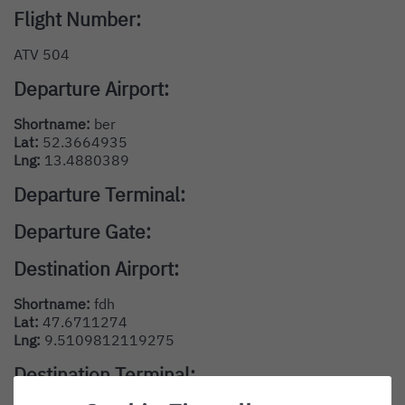
Flight Number:
ATV 504
Departure Airport:
Shortname:
ber
Lat:
52.3664935
Lng:
13.4880389
Departure Terminal:
Departure Gate:
Destination Airport:
Shortname:
fdh
Lat:
47.6711274
Lng:
9.5109812119275
Destination Terminal: