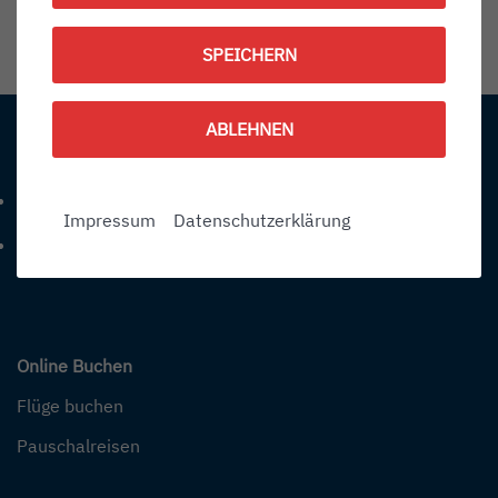
1787342100
SPEICHERN
Information:
ABLEHNEN
Kontakt
+49 (0) 7541-284 0
Telefonnummer: 4 9 0 7 5 4 1 2 8 4 0
Impressum
Datenschutzerklärung
info@bodensee-airport.eu
E-Mail Adresse: info@bodensee-airport.eu
Online Buchen
Flüge buchen
Pauschalreisen