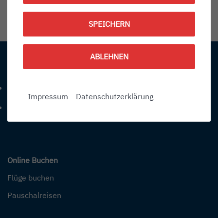
1786988100
SPEICHERN
Information:
ABLEHNEN
Kontakt
+49 (0) 7541-284 0
Telefonnummer: 4 9 0 7 5 4 1 2 8 4 0
Impressum
Datenschutzerklärung
info@bodensee-airport.eu
E-Mail Adresse: info@bodensee-airport.eu
Online Buchen
Flüge buchen
Pauschalreisen