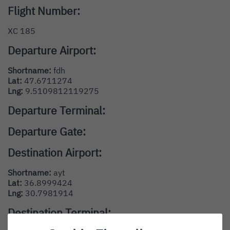
Flight Number:
XC 185
Departure Airport:
Shortname:
fdh
Lat:
47.6711274
Lng:
9.5109812119275
Departure Terminal:
Departure Gate:
Destination Airport:
Shortname:
ayt
Lat:
36.8999424
Lng:
30.7981914
Destination Terminal: