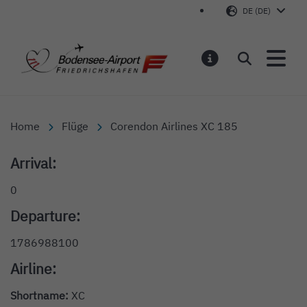
DE (DE)
Bodensee-Airport Friedr
Suchen
MELDUNGEN
Home
Flüge
Corendon Airlines XC 185
Arrival:
0
Departure:
1786988100
Airline:
Shortname:
XC