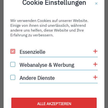
Cookie Einstellungen
Destination Gate:
Via Airport:
Wir verwenden Cookies auf unserer Website.
Shortname:
Einige von ihnen sind unerlässlich, während
Type:
andere uns helfen, diese Website und Ihre
Erfahrung zu verbessern.
departure
Status:
Coo
Essenzielle
Essenzielle
PLN
Status Description:
Coo
Webanalyse & Werbung
Webanalyse & Werbung
Checkin:
Coo
Andere Dienste
Andere Dienste
Codeshare:
Baggage:
Display Time:
ALLE AKZEPTIEREN