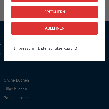
1788629700
SPEICHERN
Information:
ABLEHNEN
Kontakt
+49 (0) 7541-284 0
Telefonnummer: 4 9 0 7 5 4 1 2 8 4 0
Impressum
Datenschutzerklärung
info@bodensee-airport.eu
E-Mail Adresse: info@bodensee-airport.eu
Online Buchen
Flüge buchen
Pauschalreisen