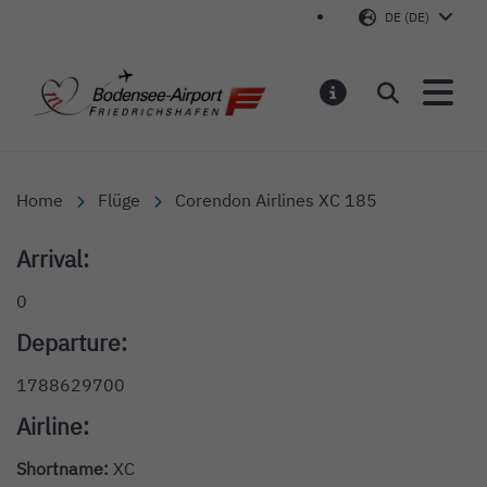
DE (DE)
Bodensee-Airport Friedr
Suchen
MELDUNGEN
Home
Flüge
Corendon Airlines XC 185
Arrival:
0
Departure:
1788629700
Airline:
Shortname:
XC