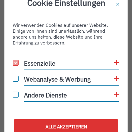
Cookie Einstellungen
Destination Gate:
Via Airport:
Wir verwenden Cookies auf unserer Website.
Shortname:
Einige von ihnen sind unerlässlich, während
Type:
andere uns helfen, diese Website und Ihre
Erfahrung zu verbessern.
departure
Status:
Coo
Essenzielle
Essenzielle
PLN
Status Description:
Coo
Webanalyse & Werbung
Webanalyse & Werbung
Checkin:
Coo
Andere Dienste
Andere Dienste
Codeshare:
Baggage:
Display Time:
ALLE AKZEPTIEREN