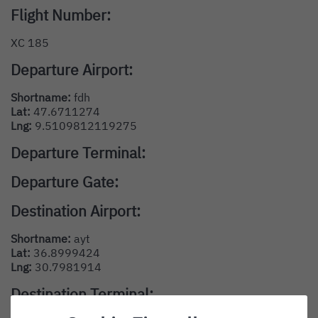
Flight Number:
XC 185
Departure Airport:
Shortname:
fdh
Lat:
47.6711274
Lng:
9.5109812119275
Departure Terminal:
Departure Gate:
Destination Airport:
Shortname:
ayt
Lat:
36.8999424
Lng:
30.7981914
Destination Terminal: