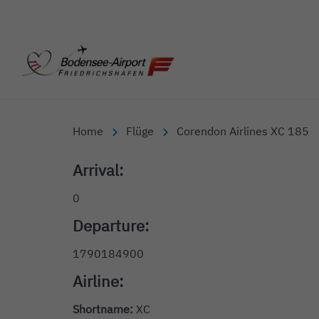
Bodensee-Airport Friedr
Home
Flüge
Corendon Airlines XC 185
Arrival:
0
Departure:
1790184900
Airline:
Shortname:
XC