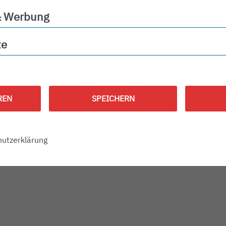
& Werbung
ng
te
REN
SPEICHERN
utzerklärung