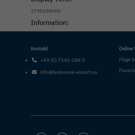
1790184900
Information:
Kontakt
Online
Flüge 
+49 (0) 7541-284 0
Telefonnummer: 4 9 0 7 5 4 1 2 8 4 0
Pausch
info@bodensee-airport.eu
E-Mail Adresse: info@bodensee-airport.eu