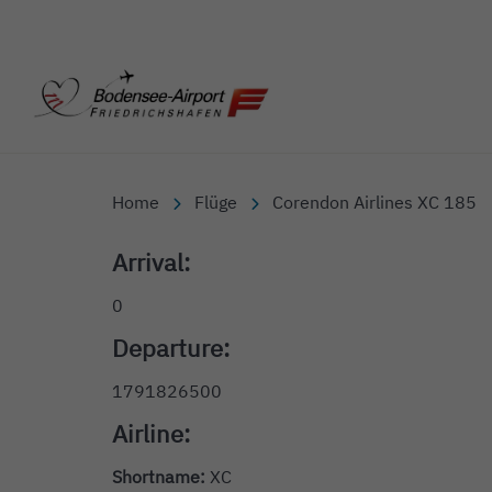
Bodensee-Airport Friedr
Home
Flüge
Corendon Airlines XC 185
Arrival:
0
Departure:
1791826500
Airline:
Shortname:
XC