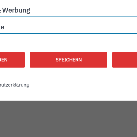
& Werbung
ng
te
REN
SPEICHERN
utzerklärung