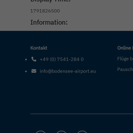
1791826500
Information:
Kontakt
Online
Flüge 
+49 (0) 7541-284 0
Telefonnummer: 4 9 0 7 5 4 1 2 8 4 0
Pausch
info@bodensee-airport.eu
E-Mail Adresse: info@bodensee-airport.eu