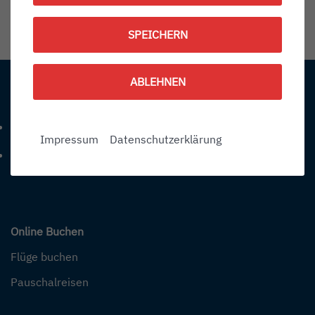
1792247700
SPEICHERN
Information:
ABLEHNEN
Kontakt
+49 (0) 7541-284 0
Telefonnummer: 4 9 0 7 5 4 1 2 8 4 0
Impressum
Datenschutzerklärung
info@bodensee-airport.eu
E-Mail Adresse: info@bodensee-airport.eu
Online Buchen
Flüge buchen
Pauschalreisen