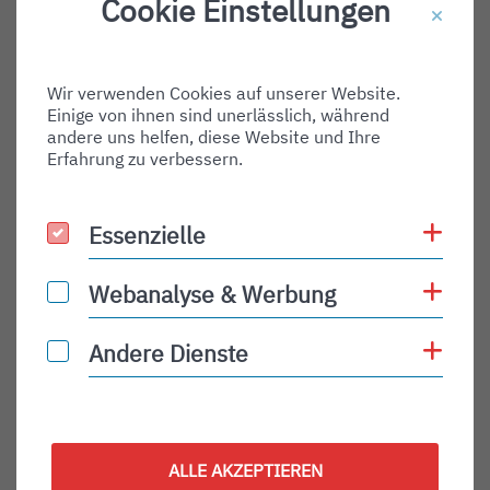
Cookie Einstellungen
Destination Gate:
Via Airport:
Wir verwenden Cookies auf unserer Website.
Shortname:
Einige von ihnen sind unerlässlich, während
Type:
andere uns helfen, diese Website und Ihre
Erfahrung zu verbessern.
arrival
Status:
Coo
Essenzielle
Essenzielle
PLN
Status Description:
Coo
Webanalyse & Werbung
Webanalyse & Werbung
Checkin:
Coo
Andere Dienste
Andere Dienste
Codeshare:
Baggage:
Display Time:
ALLE AKZEPTIEREN