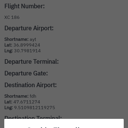
Flight Number:
XC 186
Departure Airport:
Shortname:
ayt
Lat:
36.8999424
Lng:
30.7981914
Departure Terminal:
Departure Gate:
Destination Airport:
Shortname:
fdh
Lat:
47.6711274
Lng:
9.5109812119275
Destination Terminal: