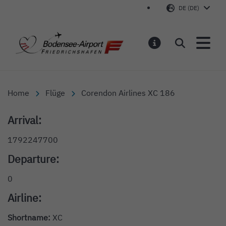
DE (DE)
Bodensee-Airport Friedr
Suchen
MELDUNGEN
Home
Flüge
Corendon Airlines XC 186
Arrival:
1792247700
Departure:
0
Airline:
Shortname:
XC