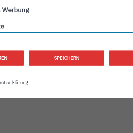
& Werbung
ng
te
REN
SPEICHERN
utzerklärung