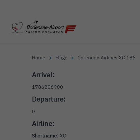
Bodensee-Airport Friedr
Home
Flüge
Corendon Airlines XC 186
Arrival:
1786206900
Departure:
0
Airline:
Shortname:
XC