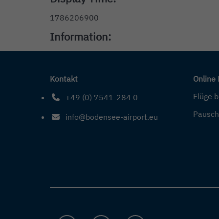
1786206900
Information:
Kontakt
Online
Flüge 
+49 (0) 7541-284 0
Telefonnummer: 4 9 0 7 5 4 1 2 8 4 0
Pausch
info@bodensee-airport.eu
E-Mail Adresse: info@bodensee-airport.eu