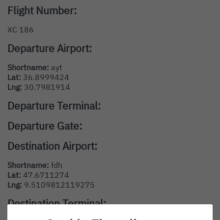
Flight Number:
XC 186
Departure Airport:
Shortname:
ayt
Lat:
36.8999424
Lng:
30.7981914
Departure Terminal:
Departure Gate:
Destination Airport:
Shortname:
fdh
Lat:
47.6711274
Lng:
9.5109812119275
Destination Terminal: