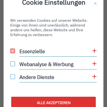
Cookie Einstellungen
Destination Gate:
Via Airport:
Wir verwenden Cookies auf unserer Website.
Shortname:
Einige von ihnen sind unerlässlich, während
Type:
andere uns helfen, diese Website und Ihre
Erfahrung zu verbessern.
arrival
Status:
Coo
Essenzielle
Essenzielle
PLN
Status Description:
Coo
Webanalyse & Werbung
Webanalyse & Werbung
Checkin:
Coo
Andere Dienste
Andere Dienste
Codeshare:
Baggage:
Display Time:
ALLE AKZEPTIEREN