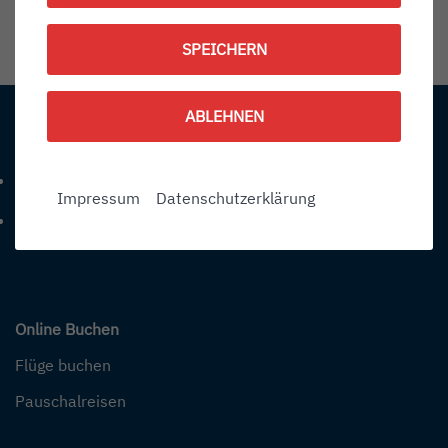
1787416500
SPEICHERN
Information:
ABLEHNEN
Kontakt
+49 (0) 7541-284 0
Telefonnummer: 4 9 0 7 5 4 1 2 8 4 0
Impressum
Datenschutzerklärung
info@bodensee-airport.eu
E-Mail Adresse: info@bodensee-airport.eu
Online Buchen
Flüge buchen
Pauschalreisen