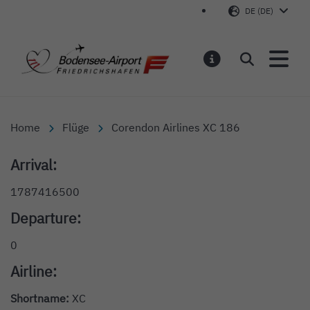
DE (DE)
Bodensee-Airport Friedr
Suchen
MELDUNGEN
Home
Flüge
Corendon Airlines XC 186
Arrival:
1787416500
Departure:
0
Airline:
Shortname:
XC