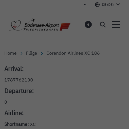
DE (DE)
Bodensee-Airport Friedr
Suchen
MELDUNGEN
Home
Flüge
Corendon Airlines XC 186
Arrival:
1787762100
Departure:
0
Airline:
Shortname:
XC