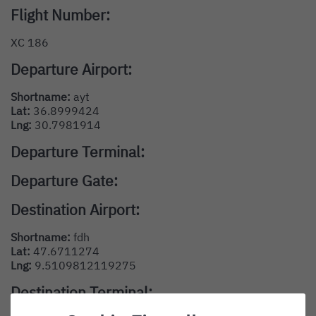
Flight Number:
XC 186
Departure Airport:
Shortname:
ayt
Lat:
36.8999424
Lng:
30.7981914
Departure Terminal:
Departure Gate:
Destination Airport:
Shortname:
fdh
Lat:
47.6711274
Lng:
9.5109812119275
Destination Terminal: