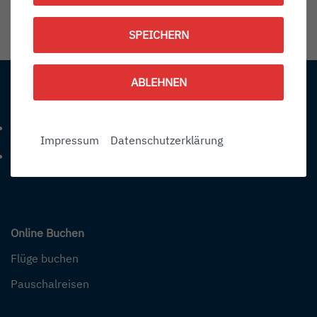
1787762100
SPEICHERN
Information:
ABLEHNEN
Kontakt
+49 (0) 7541-284 0
Telefonnummer: 4 9 0 7 5 4 1 2 8 4 0
Impressum
Datenschutzerklärung
info@bodensee-airport.eu
E-Mail Adresse: info@bodensee-airport.eu
Online Buchen
Flüge buchen
Pauschalreisen