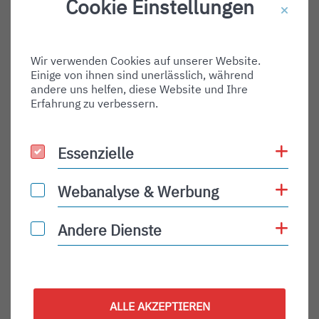
Cookie Einstellungen
Destination Gate:
Via Airport:
Wir verwenden Cookies auf unserer Website.
Shortname:
Einige von ihnen sind unerlässlich, während
Type:
andere uns helfen, diese Website und Ihre
Erfahrung zu verbessern.
arrival
Status:
Coo
Essenzielle
Essenzielle
PLN
Status Description:
Coo
Webanalyse & Werbung
Webanalyse & Werbung
Checkin:
Coo
Andere Dienste
Andere Dienste
Codeshare:
Baggage:
Display Time:
ALLE AKZEPTIEREN