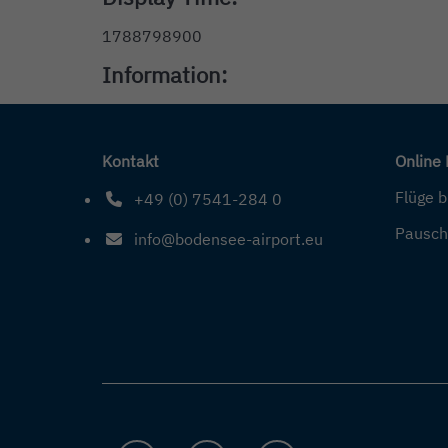
1788798900
Information:
Kontakt
Online
Flüge 
+49 (0) 7541-284 0
Telefonnummer: 4 9 0 7 5 4 1 2 8 4 0
Pausch
info@bodensee-airport.eu
E-Mail Adresse: info@bodensee-airport.eu