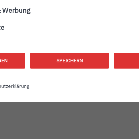
& Werbung
ng
te
REN
SPEICHERN
utzerklärung