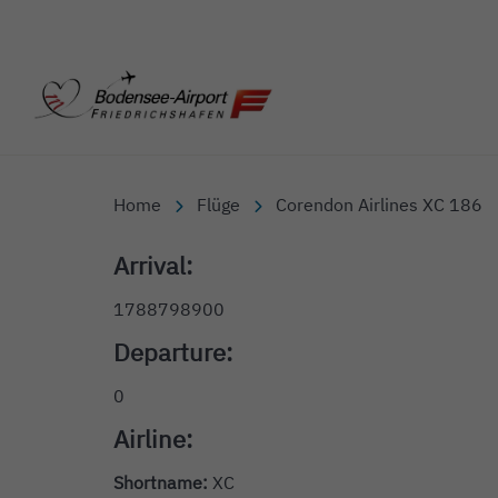
Bodensee-Airport Friedr
Home
Flüge
Corendon Airlines XC 186
Arrival:
1788798900
Departure:
0
Airline:
Shortname:
XC