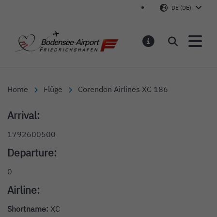
DE (DE)
Bodensee-Airport Friedr
Suchen
MELDUNGEN
Home
Flüge
Corendon Airlines XC 186
Arrival:
1792600500
Departure:
0
Airline:
Shortname:
XC