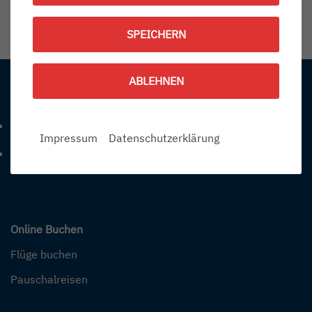
1792600500
SPEICHERN
Information:
ABLEHNEN
Kontakt
+49 (0) 7541-284 0
Telefonnummer: 4 9 0 7 5 4 1 2 8 4 0
Impressum
Datenschutzerklärung
info@bodensee-airport.eu
E-Mail Adresse: info@bodensee-airport.eu
Online Buchen
Flüge buchen
Pauschalreisen