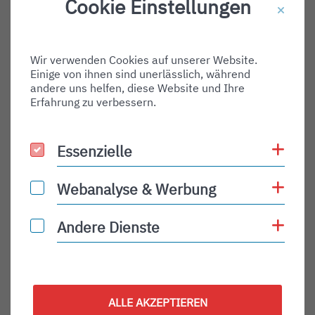
Cookie Einstellungen
Destination Gate:
Via Airport:
Wir verwenden Cookies auf unserer Website.
Shortname:
Einige von ihnen sind unerlässlich, während
Type:
andere uns helfen, diese Website und Ihre
Erfahrung zu verbessern.
arrival
Status:
Coo
Essenzielle
Essenzielle
PLN
Status Description:
Coo
Webanalyse & Werbung
Webanalyse & Werbung
Checkin:
Coo
Andere Dienste
Andere Dienste
Codeshare:
Baggage:
Display Time:
ALLE AKZEPTIEREN