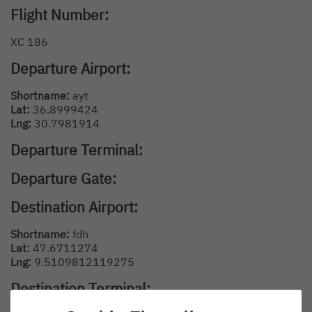
Flight Number:
XC 186
Departure Airport:
Shortname:
ayt
Lat:
36.8999424
Lng:
30.7981914
Departure Terminal:
Departure Gate:
Destination Airport:
Shortname:
fdh
Lat:
47.6711274
Lng:
9.5109812119275
Destination Terminal: