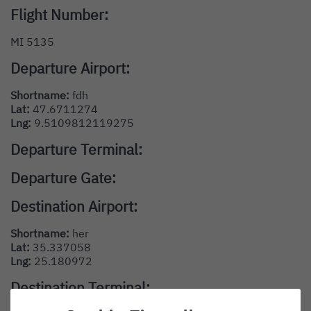
Flight Number:
MI 5135
Departure Airport:
Shortname:
fdh
Lat:
47.6711274
Lng:
9.5109812119275
Departure Terminal:
Departure Gate:
Destination Airport:
Shortname:
her
Lat:
35.337058
Lng:
25.180972
Destination Terminal: