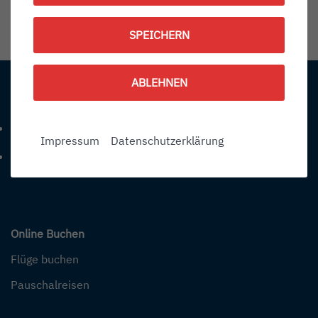
1790110200
SPEICHERN
Information:
ABLEHNEN
Kontakt
+49 (0) 7541-284 0
Telefonnummer: 4 9 0 7 5 4 1 2 8 4 0
Impressum
Datenschutzerklärung
info@bodensee-airport.eu
E-Mail Adresse: info@bodensee-airport.eu
Online Buchen
Flüge buchen
Pauschalreisen