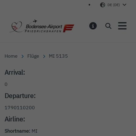
DE (DE)
Bodensee-Airport Friedr
Suchen
MELDUNGEN
Home
Flüge
MI 5135
Arrival:
0
Departure:
1790110200
Airline:
Shortname:
MI