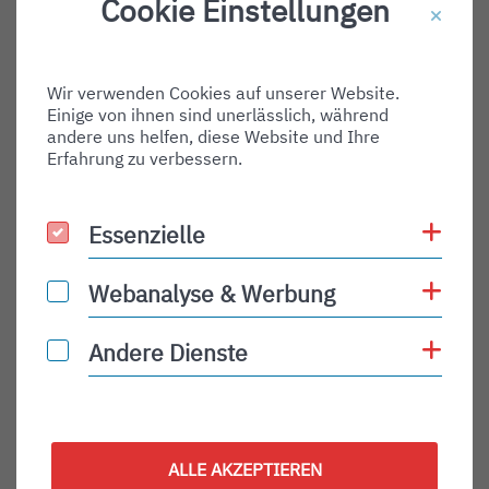
Cookie Einstellungen
Destination Gate:
Via Airport:
Wir verwenden Cookies auf unserer Website.
Shortname:
Einige von ihnen sind unerlässlich, während
Type:
andere uns helfen, diese Website und Ihre
Erfahrung zu verbessern.
departure
Status:
Coo
Essenzielle
Essenzielle
PLN
Status Description:
Coo
Webanalyse & Werbung
Webanalyse & Werbung
Checkin:
Coo
Andere Dienste
Andere Dienste
Codeshare:
Baggage:
Display Time:
ALLE AKZEPTIEREN