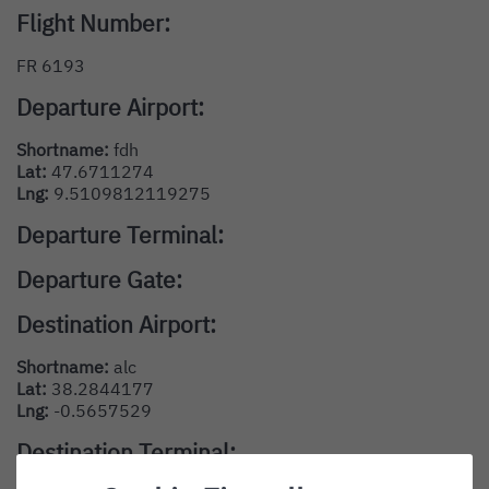
Flight Number:
FR 6193
Departure Airport:
Shortname:
fdh
Lat:
47.6711274
Lng:
9.5109812119275
Departure Terminal:
Departure Gate:
Destination Airport:
Shortname:
alc
Lat:
38.2844177
Lng:
-0.5657529
Destination Terminal: