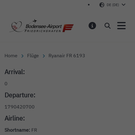
DE (DE)
Bodensee-Airport Friedr
Suchen
MELDUNGEN
Home
Flüge
Ryanair FR 6193
Arrival:
0
Departure:
1790420700
Airline:
Shortname:
FR