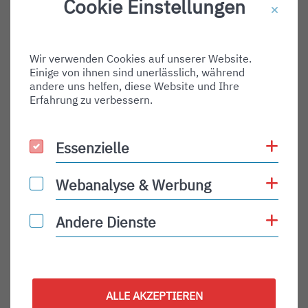
Cookie Einstellungen
Destination Gate:
Via Airport:
Wir verwenden Cookies auf unserer Website.
Shortname:
Einige von ihnen sind unerlässlich, während
Type:
andere uns helfen, diese Website und Ihre
Erfahrung zu verbessern.
departure
Status:
Coo
Essenzielle
Essenzielle
PLN
Status Description:
Coo
Webanalyse & Werbung
Webanalyse & Werbung
Checkin:
Coo
Andere Dienste
Andere Dienste
Codeshare:
Baggage:
Display Time:
ALLE AKZEPTIEREN