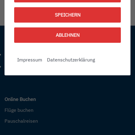
1790420700
SPEICHERN
Information:
ABLEHNEN
Kontakt
+49 (0) 7541-284 0
Telefonnummer: 4 9 0 7 5 4 1 2 8 4 0
Impressum
Datenschutzerklärung
info@bodensee-airport.eu
E-Mail Adresse: info@bodensee-airport.eu
Online Buchen
Flüge buchen
Pauschalreisen