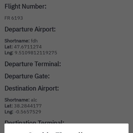
Flight Number:
FR 6193
Departure Airport:
Shortname:
fdh
Lat:
47.6711274
Lng:
9.5109812119275
Departure Terminal:
Departure Gate:
Destination Airport:
Shortname:
alc
Lat:
38.2844177
Lng:
-0.5657529
Destination Terminal: