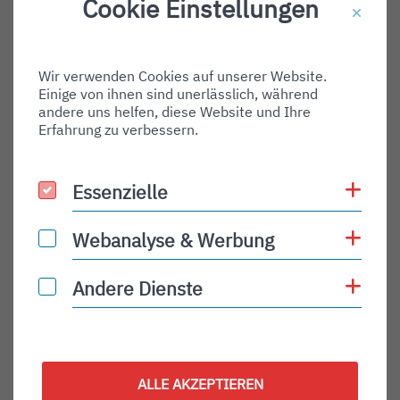
Cookie Einstellungen
Destination Gate:
Via Airport:
Wir verwenden Cookies auf unserer Website.
Shortname:
Einige von ihnen sind unerlässlich, während
Type:
andere uns helfen, diese Website und Ihre
Erfahrung zu verbessern.
departure
Status:
Coo
Essenzielle
Essenzielle
PLN
Status Description:
Coo
Webanalyse & Werbung
Webanalyse & Werbung
Checkin:
Coo
Andere Dienste
Andere Dienste
Codeshare:
Baggage:
Display Time:
ALLE AKZEPTIEREN