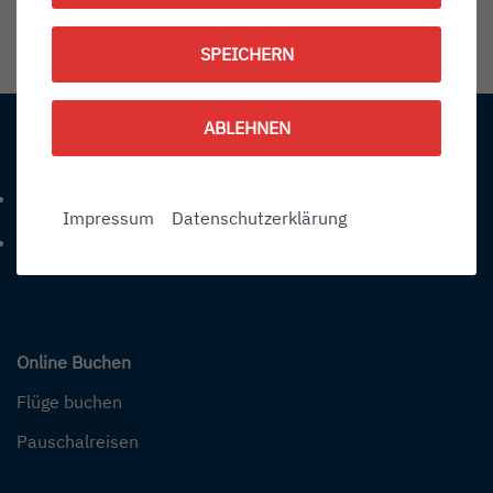
1786791900
SPEICHERN
Information:
ABLEHNEN
Kontakt
+49 (0) 7541-284 0
Telefonnummer: 4 9 0 7 5 4 1 2 8 4 0
Impressum
Datenschutzerklärung
info@bodensee-airport.eu
E-Mail Adresse: info@bodensee-airport.eu
Online Buchen
Flüge buchen
Pauschalreisen