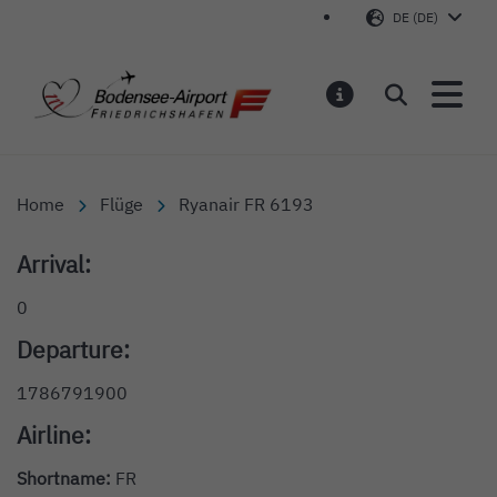
DE (DE)
Bodensee-Airport Friedr
Suchen
MELDUNGEN
Home
Flüge
Ryanair FR 6193
Arrival:
0
Departure:
1786791900
Airline:
Shortname:
FR