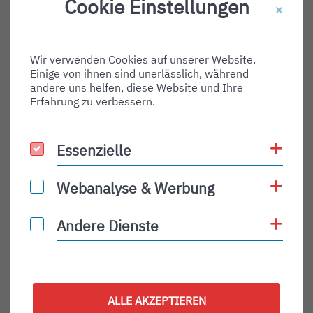
Cookie Einstellungen
Destination Gate:
Via Airport:
Wir verwenden Cookies auf unserer Website.
Shortname:
Einige von ihnen sind unerlässlich, während
Type:
andere uns helfen, diese Website und Ihre
Erfahrung zu verbessern.
departure
Status:
Coo
Essenzielle
Essenzielle
PLN
Status Description:
Coo
Webanalyse & Werbung
Webanalyse & Werbung
Checkin:
Coo
Andere Dienste
Andere Dienste
Codeshare:
Baggage:
Display Time:
ALLE AKZEPTIEREN