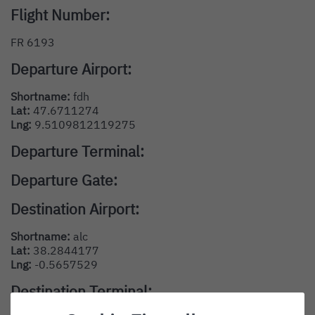
Flight Number:
FR 6193
Departure Airport:
Shortname:
fdh
Lat:
47.6711274
Lng:
9.5109812119275
Departure Terminal:
Departure Gate:
Destination Airport:
Shortname:
alc
Lat:
38.2844177
Lng:
-0.5657529
Destination Terminal: