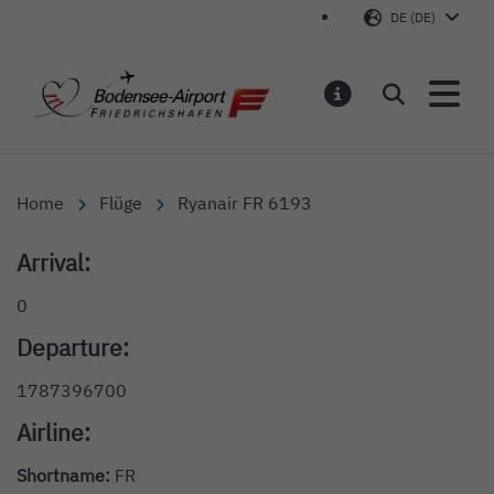
DE (DE)
Bodensee-Airport Friedr
Suchen
MELDUNGEN
Home
Flüge
Ryanair FR 6193
Arrival:
0
Departure:
1787396700
Airline:
Shortname:
FR