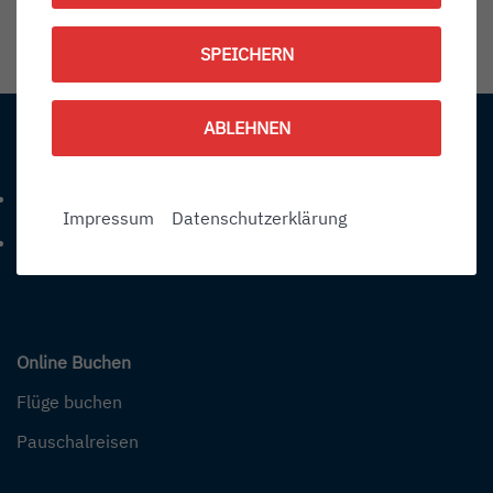
1787396700
SPEICHERN
Information:
ABLEHNEN
Kontakt
+49 (0) 7541-284 0
Telefonnummer: 4 9 0 7 5 4 1 2 8 4 0
Impressum
Datenschutzerklärung
info@bodensee-airport.eu
E-Mail Adresse: info@bodensee-airport.eu
Online Buchen
Flüge buchen
Pauschalreisen