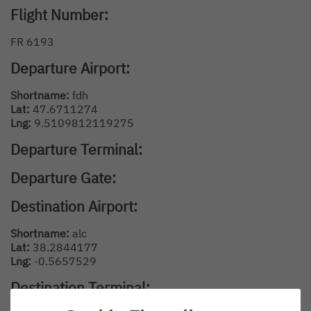
Flight Number:
FR 6193
Departure Airport:
Shortname:
fdh
Lat:
47.6711274
Lng:
9.5109812119275
Departure Terminal:
Departure Gate:
Destination Airport:
Shortname:
alc
Lat:
38.2844177
Lng:
-0.5657529
Destination Terminal: