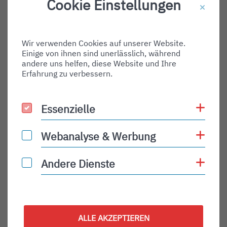
Cookie Einstellungen
Destination Gate:
Via Airport:
Wir verwenden Cookies auf unserer Website.
Shortname:
Einige von ihnen sind unerlässlich, während
Type:
andere uns helfen, diese Website und Ihre
Erfahrung zu verbessern.
departure
Status:
Coo
Essenzielle
Essenzielle
PLN
Status Description:
Coo
Webanalyse & Werbung
Webanalyse & Werbung
Checkin:
Coo
Andere Dienste
Andere Dienste
Codeshare:
Baggage:
Display Time:
ALLE AKZEPTIEREN