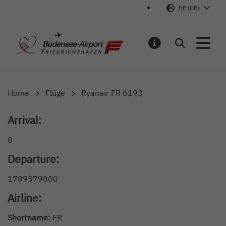
DE (DE)
Bodensee-Airport Friedr
Suchen
MELDUNGEN
Home
Flüge
Ryanair FR 6193
Arrival:
0
Departure:
1789579800
Airline:
Shortname:
FR