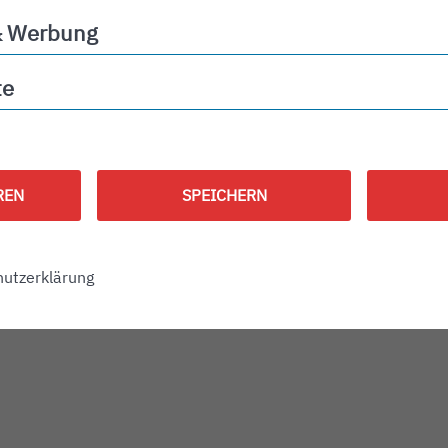
& Werbung
ng
te
REN
SPEICHERN
utzerklärung