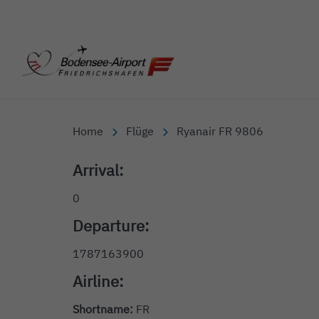
Bodensee-Airport Friedr
Home
Flüge
Ryanair FR 9806
Arrival:
0
Departure:
1787163900
Airline:
Shortname:
FR