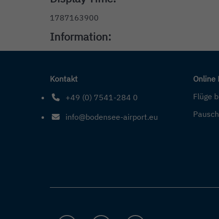
1787163900
Information:
Kontakt
Online
Flüge 
+49 (0) 7541-284 0
Telefonnummer: 4 9 0 7 5 4 1 2 8 4 0
Pausch
info@bodensee-airport.eu
E-Mail Adresse: info@bodensee-airport.eu