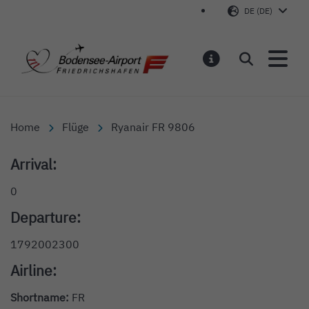
DE (DE)
Bodensee-Airport Friedr
Suchen
MELDUNGEN
Home
Flüge
Ryanair FR 9806
Arrival:
0
Departure:
1792002300
Airline:
Shortname:
FR