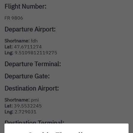
Flight Number:
FR 9806
Departure Airport:
Shortname:
fdh
Lat:
47.6711274
Lng:
9.5109812119275
Departure Terminal:
Departure Gate:
Destination Airport:
Shortname:
pmi
Lat:
39.5532245
Lng:
2.729031
Destination Terminal: