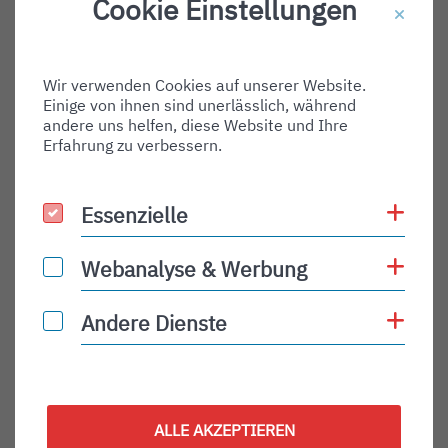
Cookie Einstellungen
Destination Gate:
Via Airport:
Wir verwenden Cookies auf unserer Website.
Shortname:
Einige von ihnen sind unerlässlich, während
Type:
andere uns helfen, diese Website und Ihre
Erfahrung zu verbessern.
departure
Status:
Coo
Essenzielle
Essenzielle
PLN
Status Description:
Coo
Webanalyse & Werbung
Webanalyse & Werbung
Checkin:
Coo
Andere Dienste
Andere Dienste
Codeshare:
Baggage:
Display Time:
ALLE AKZEPTIEREN