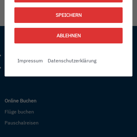
1792002300
SPEICHERN
Information:
ABLEHNEN
Kontakt
+49 (0) 7541-284 0
Telefonnummer: 4 9 0 7 5 4 1 2 8 4 0
Impressum
Datenschutzerklärung
info@bodensee-airport.eu
E-Mail Adresse: info@bodensee-airport.eu
Online Buchen
Flüge buchen
Pauschalreisen