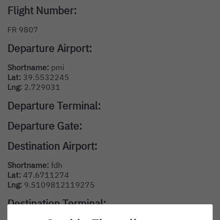
Flight Number:
FR 9807
Departure Airport:
Shortname:
pmi
Lat:
39.5532245
Lng:
2.729031
Departure Terminal:
Departure Gate:
Destination Airport:
Shortname:
fdh
Lat:
47.6711274
Lng:
9.5109812119275
Destination Terminal: