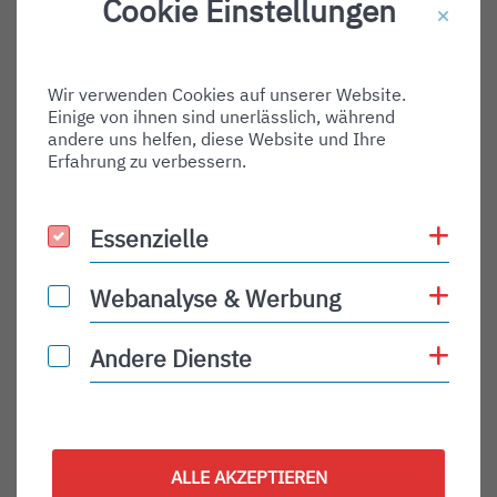
Cookie Einstellungen
Destination Gate:
Via Airport:
Wir verwenden Cookies auf unserer Website.
Shortname:
Einige von ihnen sind unerlässlich, während
Type:
andere uns helfen, diese Website und Ihre
Erfahrung zu verbessern.
arrival
Status:
Coo
Essenzielle
Essenzielle
PLN
Status Description:
Coo
Webanalyse & Werbung
Webanalyse & Werbung
Checkin:
Coo
Andere Dienste
Andere Dienste
Codeshare:
Baggage:
Display Time:
ALLE AKZEPTIEREN