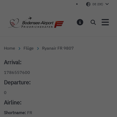
DE (DE)
Bodensee-Airport Friedr
Suchen
MELDUNGEN
Home
Flüge
Ryanair FR 9807
Arrival:
1786557600
Departure:
0
Airline:
Shortname:
FR