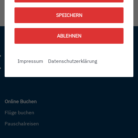
1786557600
SPEICHERN
Information:
ABLEHNEN
Kontakt
+49 (0) 7541-284 0
Telefonnummer: 4 9 0 7 5 4 1 2 8 4 0
Impressum
Datenschutzerklärung
info@bodensee-airport.eu
E-Mail Adresse: info@bodensee-airport.eu
Online Buchen
Flüge buchen
Pauschalreisen