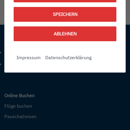
1787561100
SPEICHERN
Information:
ABLEHNEN
Kontakt
+49 (0) 7541-284 0
Telefonnummer: 4 9 0 7 5 4 1 2 8 4 0
Impressum
Datenschutzerklärung
info@bodensee-airport.eu
E-Mail Adresse: info@bodensee-airport.eu
Online Buchen
Flüge buchen
Pauschalreisen