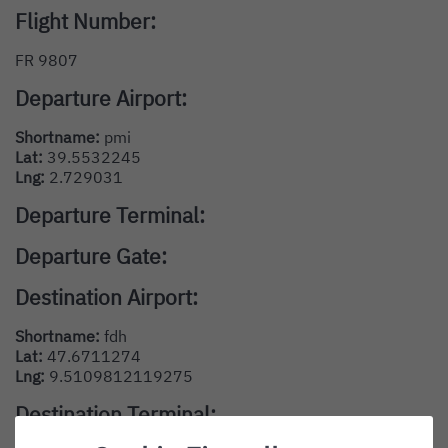
Flight Number:
FR 9807
Departure Airport:
Shortname:
pmi
Lat:
39.5532245
Lng:
2.729031
Departure Terminal:
Departure Gate:
Destination Airport:
Shortname:
fdh
Lat:
47.6711274
Lng:
9.5109812119275
Destination Terminal: