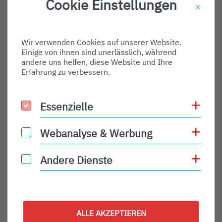
Cookie Einstellungen
Destination Gate:
Via Airport:
Wir verwenden Cookies auf unserer Website.
Shortname:
Einige von ihnen sind unerlässlich, während
Type:
andere uns helfen, diese Website und Ihre
Erfahrung zu verbessern.
arrival
Status:
Coo
Essenzielle
Essenzielle
PLN
Status Description:
Coo
Webanalyse & Werbung
Webanalyse & Werbung
Checkin:
Coo
Andere Dienste
Andere Dienste
Codeshare:
Baggage:
Display Time:
ALLE AKZEPTIEREN