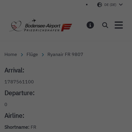
DE (DE)
Bodensee-Airport Friedr
Suchen
MELDUNGEN
Home
Flüge
Ryanair FR 9807
Arrival:
1787561100
Departure:
0
Airline:
Shortname:
FR