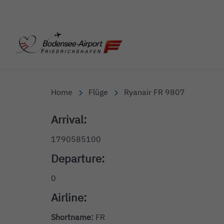
Bodensee-Airport Friedr
Home
Flüge
Ryanair FR 9807
Arrival:
1790585100
Departure:
0
Airline:
Shortname:
FR