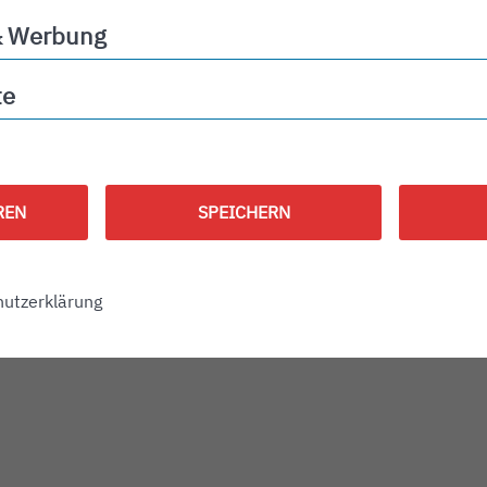
& Werbung
ng
te
REN
SPEICHERN
utzerklärung