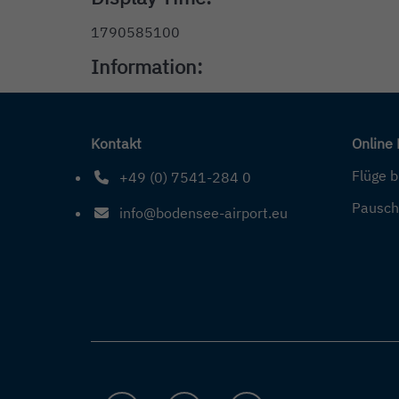
1790585100
Information:
Kontakt
Online
Flüge 
+49 (0) 7541-284 0
Telefonnummer: 4 9 0 7 5 4 1 2 8 4 0
Pausch
info@bodensee-airport.eu
E-Mail Adresse: info@bodensee-airport.eu