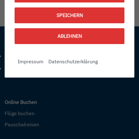
1787233800
SPEICHERN
Information:
ABLEHNEN
Kontakt
+49 (0) 7541-284 0
Telefonnummer: 4 9 0 7 5 4 1 2 8 4 0
Impressum
Datenschutzerklärung
info@bodensee-airport.eu
E-Mail Adresse: info@bodensee-airport.eu
Online Buchen
Flüge buchen
Pauschalreisen