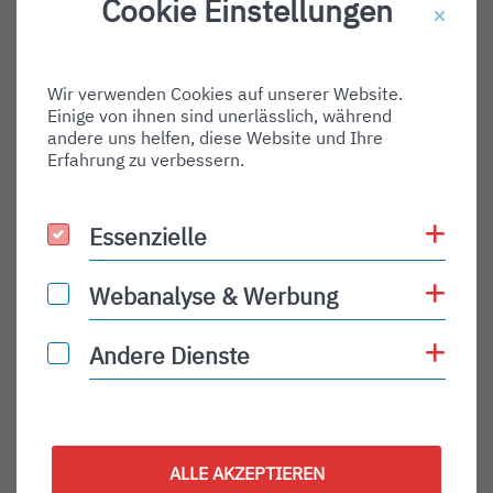
Cookie Einstellungen
Destination Gate:
Via Airport:
Wir verwenden Cookies auf unserer Website.
Shortname:
Einige von ihnen sind unerlässlich, während
Type:
andere uns helfen, diese Website und Ihre
Erfahrung zu verbessern.
arrival
Status:
Coo
Essenzielle
Essenzielle
PLN
Status Description:
Coo
Webanalyse & Werbung
Webanalyse & Werbung
Checkin:
Coo
Andere Dienste
Andere Dienste
Codeshare:
Baggage:
Display Time:
ALLE AKZEPTIEREN