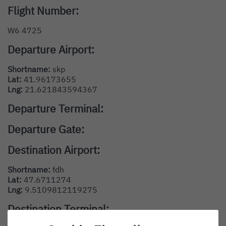
Flight Number:
W6 4725
Departure Airport:
Shortname:
skp
Lat:
41.96173655
Lng:
21.621843594367
Departure Terminal:
Departure Gate:
Destination Airport:
Shortname:
fdh
Lat:
47.6711274
Lng:
9.5109812119275
Destination Terminal: