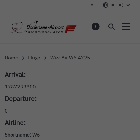
DE (DE)
Bodensee-Airport Friedr
Suchen
MELDUNGEN
Home
Flüge
Wizz Air W6 4725
Arrival:
1787233800
Departure:
0
Airline:
Shortname:
W6