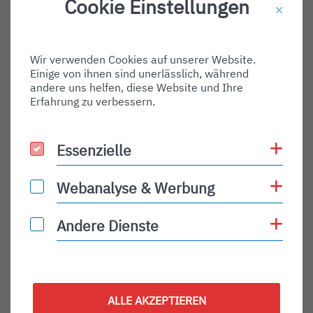
Cookie Einstellungen
Destination Gate:
Via Airport:
Wir verwenden Cookies auf unserer Website.
Shortname:
Einige von ihnen sind unerlässlich, während
Type:
andere uns helfen, diese Website und Ihre
Erfahrung zu verbessern.
departure
Status:
Coo
Essenzielle
Essenzielle
PLN
Status Description:
Coo
Webanalyse & Werbung
Webanalyse & Werbung
Checkin:
Coo
Andere Dienste
Andere Dienste
Codeshare:
Baggage:
Display Time:
ALLE AKZEPTIEREN