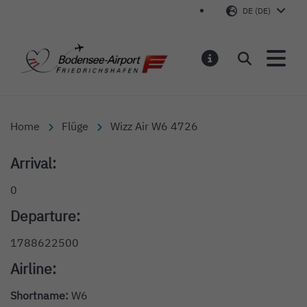
DE (DE)
Bodensee-Airport Friedr
Suchen
MELDUNGEN
Home
Flüge
Wizz Air W6 4726
Arrival:
0
Departure:
1788622500
Airline:
Shortname:
W6