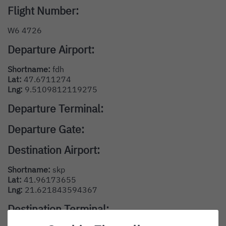
Flight Number:
W6 4726
Departure Airport:
Shortname:
fdh
Lat:
47.6711274
Lng:
9.5109812119275
Departure Terminal:
Departure Gate:
Destination Airport:
Shortname:
skp
Lat:
41.96173655
Lng:
21.621843594367
Destination Terminal: