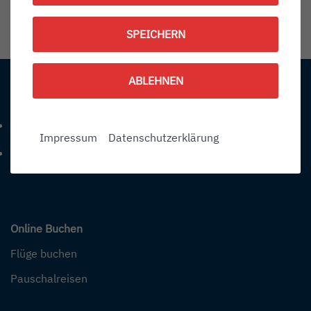
1788622500
SPEICHERN
Information:
ABLEHNEN
Kontakt
+49 (0) 7541-284 0
Telefonnummer: 4 9 0 7 5 4 1 2 8 4 0
Impressum
Datenschutzerklärung
info@bodensee-airport.eu
E-Mail Adresse: info@bodensee-airport.eu
Online Buchen
Flüge buchen
Pauschalreisen